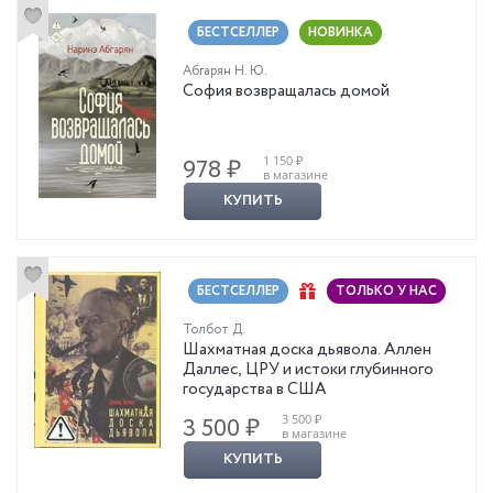
БЕСТСЕЛЛЕР
НОВИНКА
Абгарян Н. Ю.
София возвращалась домой
1 150 ₽
978 ₽
в магазине
КУПИТЬ
БЕСТСЕЛЛЕР
ТОЛЬКО У НАС
Толбот Д.
Шахматная доска дьявола. Аллен
Даллес, ЦРУ и истоки глубинного
государства в США
3 500 ₽
3 500 ₽
в магазине
КУПИТЬ