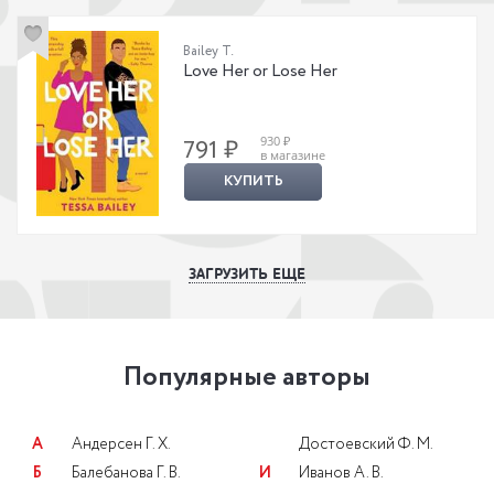
Bailey T.
Love Her or Lose Her
930 ₽
791 ₽
в магазине
КУПИТЬ
ЗАГРУЗИТЬ ЕЩЕ
Популярные авторы
А
Андерсен Г. Х.
Достоевский Ф. М.
Б
Балебанова Г. В.
И
Иванов А. В.