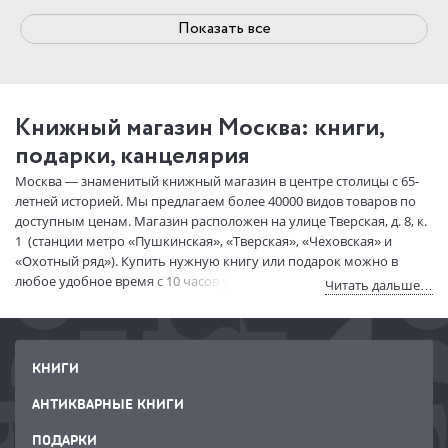
Показать все
Книжный магазин Москва: книги,
подарки, канцелярия
Москва — знаменитый книжный магазин в центре столицы с 65-
летней историей. Мы предлагаем более 40000 видов товаров по
доступным ценам. Магазин расположен на улице Тверская, д. 8, к.
1 (станции метро «Пушкинская», «Тверская», «Чеховская» и
«Охотный ряд»). Купить нужную книгу или подарок можно в
любое удобное время с 10 часов утра до 22 часов вечера.
Читать дальше…
У нас широкая система скидок: накопительные, дисконтные
карты, скидки по социальным картам и по картам других
книжных магазинов!
КНИГИ
Купить книги в интернет-магазине:
АНТИКВАРНЫЕ КНИГИ
быстро, просто, недорого
ПОДАРКИ