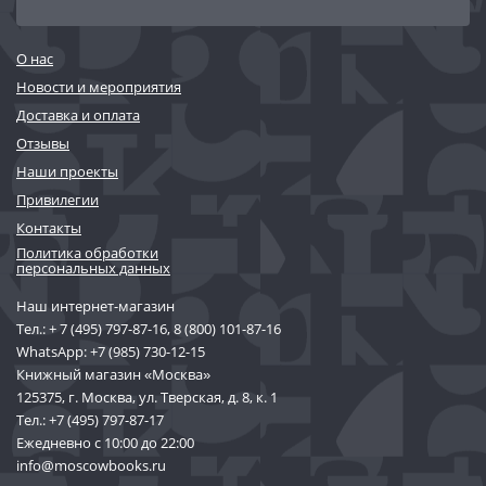
Интернет-магазин книг Москва — это удобный поиск по цене,
тематике, авторам. Плюс уникальная услуга — печать по
требованию. Книга будет изготовлена по индивидуальному
О нас
заказу и отпечатана на современном цифровом типографском
Новости и мероприятия
оборудовании.
Доставка и оплата
Отзывы
На сайте представлен широкий выбор книг:
• печатные книги
Наши проекты
• антикварные и букинистические книги
Привилегии
Контакты
Кроме того, большой ассортимент подарков, подарочных
Политика обработки
наборов с книгами, эксклюзивных календарей, канцелярских
персональных данных
принадлежностей и аксессуаров.
Наш интернет-магазин
Быстрая доставка по Москве и Московской области, а также всей
Тел.:
+ 7 (495) 797-87-16
,
8 (800) 101-87-16
России по доступным ценам. Доставку осуществляем по адресу и
WhatsApp:
+7 (985) 730-12-15
в пункты самовывоза. Доставка по всему миру компанией DHL!
Книжный магазин «Москва»
125375, г. Москва, ул. Тверская, д. 8, к. 1
Доступна оплата наличными и кредитной картой.
Тел.:
+7 (495) 797-87-17
Ежедневно с 10:00 до 22:00
Заказать книгу недорого и просто!
info@moscowbooks.ru