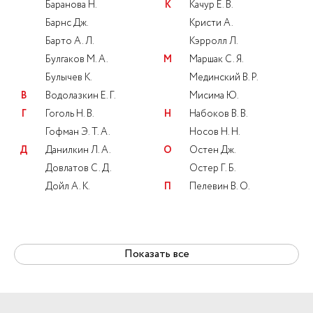
Баранова Н.
К
Качур Е. В.
Барнс Дж.
Кристи А.
Барто А. Л.
Кэрролл Л.
Булгаков М. А.
М
Маршак С. Я.
Булычев К.
Мединский В. Р.
В
Водолазкин Е. Г.
Мисима Ю.
Г
Гоголь Н. В.
Н
Набоков В. В.
Гофман Э. Т. А.
Носов Н. Н.
Д
Данилкин Л. А.
О
Остен Дж.
Довлатов С. Д.
Остер Г. Б.
Дойл А. К.
П
Пелевин В. О.
Показать все