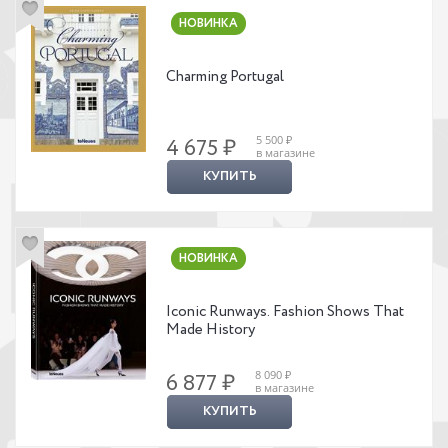
НОВИНКА
Charming Portugal
5 500 ₽
4 675 ₽
в магазине
КУПИТЬ
НОВИНКА
Iconic Runways. Fashion Shows That
Made History
8 090 ₽
6 877 ₽
в магазине
КУПИТЬ