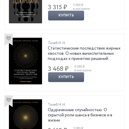
3 900 ₽
3 315 ₽
в магазине
КУПИТЬ
Талеб Н. Н.
Статистические последствия жирных
хвостов. О новых вычислительных
подходах к принятию решений
4 080 ₽
3 468 ₽
в магазине
КУПИТЬ
Талеб Н. Н.
Одураченные случайностью. О
скрытой роли шанса в бизнесе и в
жизни
3 080 ₽