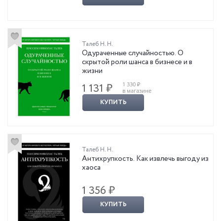
Талеб Н. Н.
Одураченные случайностью. О
скрытой роли шанса в бизнесе и в
жизни
1 330 ₽
1 131 ₽
в магазине
КУПИТЬ
Талеб Н. Н.
Антихрупкость. Как извлечь выгоду из
хаоса
1 356 ₽
КУПИТЬ