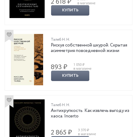
2 618 ₽
в магазине
КУПИТЬ
Талеб Н. Н.
Рискуя собственной шкурой. Скрытая
асимметрия повседневной жизни
1 050 ₽
893 ₽
в магазине
КУПИТЬ
Талеб Н. Н.
Антихрупкость. Как извлечь выгоду из
хаоса. Incerto
3 370 ₽
2 865 ₽
в магазине