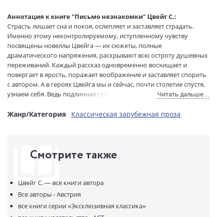
Тип обложки:
Мягкая обложка
Формат:
76х100 1/32
Аннотация к книге "Письмо незнакомки" Цвейг С.:
Размеры в мм
180x115x25
Страсть лишает сна и покоя, ослепляет и заставляет страдать.
(ДхШхВ):
Именно этому неконтролируемому, иступленному чувству
Вес:
215 гр.
посвящены новеллы Цвейга — их сюжеты, полные
драматического напряжения, раскрывают всю остроту душевных
Страниц:
352
переживаний. Каждый рассказ одновременно восхищает и
Тираж:
4000 экз.
повергает в ярость, поражает воображение и заставляет спорить
Код товара:
1009578
с автором. А в героях Цвейга мы и сейчас, почти столетие спустя,
Артикул:
ASE000000000841301
узнаем себя. Ведь подлинная страсть не подвластна времени… В
Читать дальше…
ISBN:
978-5-17-113071-8
сборник вошли такие проникновенные новеллы, как "Письмо
незнакомки", "Амок", "Жгучая тайна" и другие.
Жанр/Категория
Классическая зарубежная проза
В продаже с:
26.09.2019
Смотрите также
Цвейг С. —
все книги автора
Все авторы - Австрия
все книги серии
«Эксклюзивная классика»