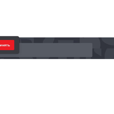
инять
ринимаем к оплате: