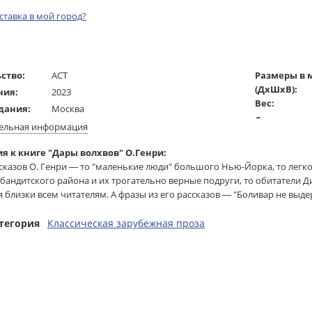
оставка в мой город?
ство:
АСТ
Размеры в 
(ДхШхВ):
ния:
2023
Вес:
дания:
Москва
Страниц:
16+
ельная информация
Тираж:
ста:
русский
я к книге "Дары волхвов" О.Генри:
Код товара:
гинала:
английский
сказов О. Генри — то "маленькие люди" большого Нью-Йорка, то легк
Артикул:
/
Дебова Е.
 бандитского района и их трогательно верные подруги, то обитатели
ISBN:
ель:
я близки всем читателям. А фразы из его рассказов — "Боливар не выд
жки:
Мягкая обложка
В продаже с
ания самих рассказов: "Вождь краснокожих", "Дороги, которые мы выб
76х100 1/32
ями и прочно вошли в нашу повседневную жизнь!
тегория
Классическая зарубежная проза