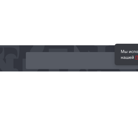
Мы испо
нашей
П
О нас
Наши проекты
Новости и мероприятия
Привилегии
Доставка и оплата
Контакты
Политика обработк
Отзывы
персональных данн