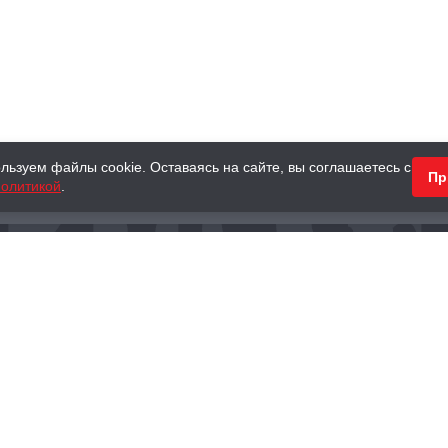
льзуем файлы cookie. Оставаясь на сайте, вы соглашаетесь с
Пр
олитикой
.
КНИГИ
АНТИКВАРНЫЕ КНИГИ
ПОДАРКИ
Наш интернет-магазин
Тел.:
+ 7 (495) 797-87-16
,
8 (800) 101-87-16
WhatsApp:
+7 (985) 730-12-15
Книжный магазин «Москва»
П
125375, г. Москва, ул. Тверская, д. 8, к. 1
и
ых
Тел.:
+7 (495) 797-87-17
Ежедневно с 10:00 до 22:00
info@moscowbooks.ru