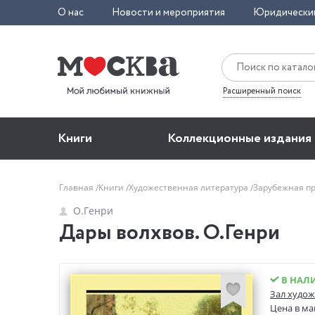
О нас
Новости и мероприятия
Юридически
Расширенный поиск
Книги
Коллекционные издания
Главная
Книги
Художественная литература
Зарубежная п
О.Генри
Дары волхвов. О.Генри
В НАЛ
Зал худож
Цена в ма