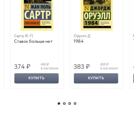
Сартр Ж.-П.
Оруэлл Д.
Ставок больше нет
1984
440 ₽
450 ₽
374 ₽
383 ₽
в магазине
в магазине
КУПИТЬ
КУПИТЬ