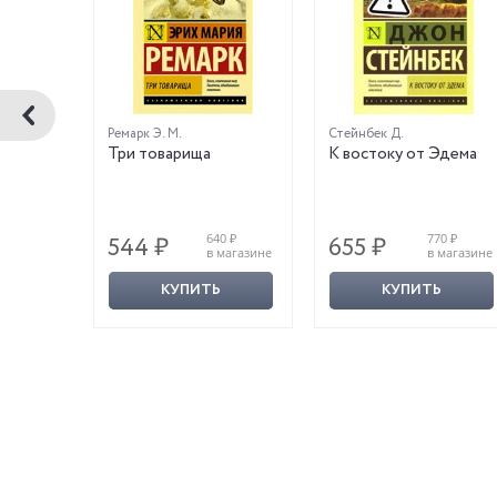
Ремарк Э. М.
Стейнбек Д.
Три товарища
К востоку от Эдема
0 ₽
640 ₽
770 ₽
544 ₽
655 ₽
магазине
в магазине
в магазине
КУПИТЬ
КУПИТЬ