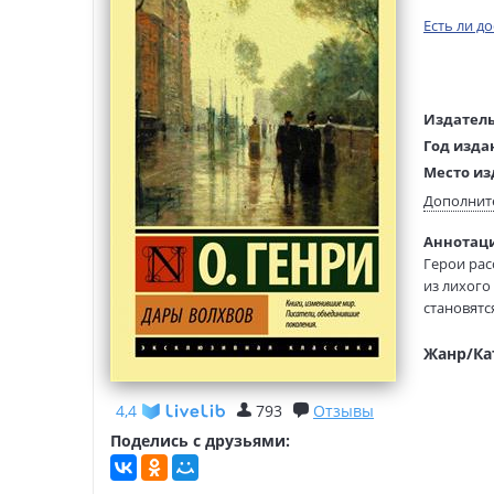
Есть ли д
Издатель
Год изда
Место из
Возраст:
Дополнит
Язык тек
Аннотаци
Язык ори
Герои рас
Редактор
из лихого
составит
становятс
Тип обло
да и назв
Формат:
выражени
Жанр/Ка
4,4
793
Отзывы
Поделись с друзьями: