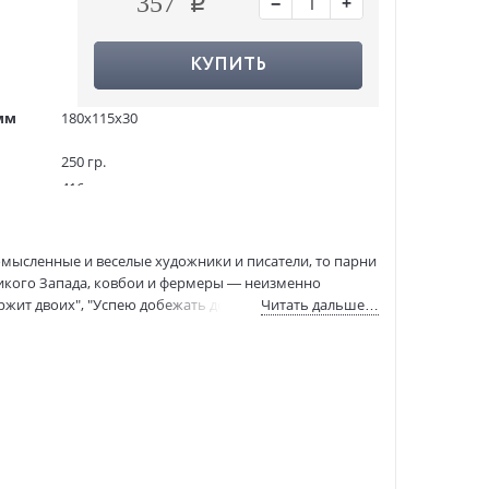
−
+
357
КУПИТЬ
мм
180x115x30
250 гр.
416
4000 экз.
1010357
омысленные и веселые художники и писатели, то парни
ASE000000000845408
 Дикого Запада, ковбои и фермеры — неизменно
978-5-17-117016-5
ержит двоих", "Успею добежать до канадской границы",
Читать дальше…
:
01.10.2019
ираем", "Трест, который лопнул" — стали крылатыми