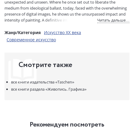
Артикул:
14620729
unexpected and unseen. Where he once set out to liberate the
medium from ideological ballast, today, faced with the overwhelming
ISBN:
978-3-8365-7523-2
presence of digital images, he shows us the unsurpassed impact and
В продаже с:
24.12.2019
intensity of painting. A definitive introduction to one of the greatest
Читать дальше…
artists of our time spanning not only his entire career, but also 50
years of cultural, economic, and political events.
Жанр/Категория
Искусство XX века
Современное искусство
Смотрите также
все книги издательства
«Taschen»
все книги раздела
«Живопись. Графика»
Рекомендуем посмотреть