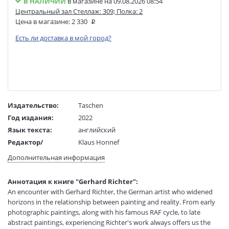
В НАЛИЧИИ
в магазине на 09.08.2026 08:54
Центральный зал Стеллаж: 309; Полка: 2
Цена в магазине:
2 330
Есть ли доставка в мой город?
Издательство:
Taschen
Год издания:
2022
Язык текста:
английский
Редактор/
Klaus Honnef
составитель:
Дополнительная информация
Тип обложки:
Твердый переплет
Размеры в мм
265x216x14
Аннотация к книге "Gerhard Richter":
(ДхШхВ):
An encounter with Gerhard Richter, the German artist who widened
Вес:
560 гр.
horizons in the relationship between painting and reality. From early
Страниц:
96
photographic paintings, along with his famous RAF cycle, to late
Код товара:
1024317
abstract paintings, experiencing Richter's work always offers us the