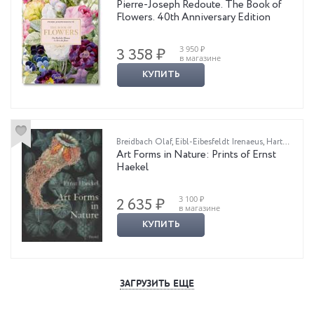
Pierre-Joseph Redoute. The Book of
Flowers. 40th Anniversary Edition
3 950 ₽
3 358 ₽
в магазине
КУПИТЬ
Breidbach Olaf
,
Eibl-Eibesfeldt Irenaeus
,
Hartmann Richard
Art Forms in Nature: Prints of Ernst
Haekel
3 100 ₽
2 635 ₽
в магазине
КУПИТЬ
ЗАГРУЗИТЬ ЕЩЕ