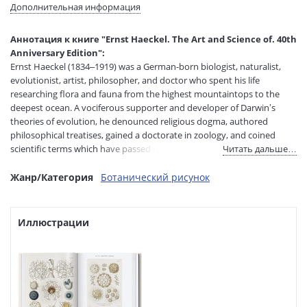
Размеры в мм
223x162x40
Дополнительная информация
(ДхШхВ):
Вес:
1450 гр.
Аннотация к книге "Ernst Haeckel. The Art and Science of. 40th
Страниц:
512
Anniversary Edition":
Код товара:
1046345
Ernst Haeckel (1834–1919) was a German-born biologist, naturalist,
Артикул:
157
evolutionist, artist, philosopher, and doctor who spent his life
researching flora and fauna from the highest mountaintops to the
ISBN:
978-3-8365-8428-9
deepest ocean. A vociferous supporter and developer of Darwin’s
В продаже с:
13.10.2020
theories of evolution, he denounced religious dogma, authored
philosophical treatises, gained a doctorate in zoology, and coined
scientific terms which have passed into common usage, including
Читать дальше…
ecology, phylum, and stem cell.
Жанр/Категория
Ботанический рисунок
Иллюстрации