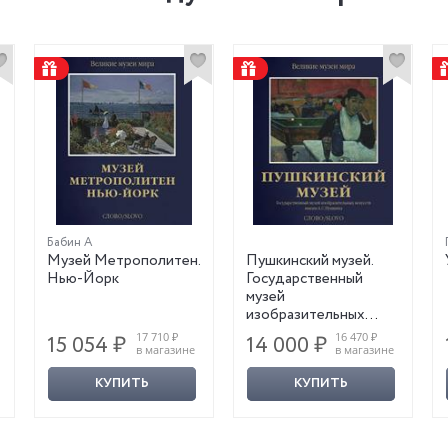
Бабин А
Музей Метрополитен.
Пушкинский музей.
Нью-Йорк
Государственный
музей
изобразительных
искусств имени А. С.
17 710 ₽
16 470 ₽
15 054 ₽
14 000 ₽
Пушкина
в магазине
в магазине
КУПИТЬ
КУПИТЬ