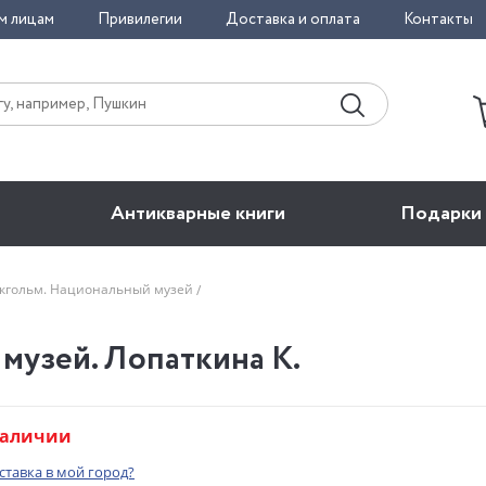
м лицам
Привилегии
Доставка и оплата
Контакты
Антикварные книги
Подарки
кгольм. Национальный музей
музей. Лопаткина К.
наличии
оставка в мой город?