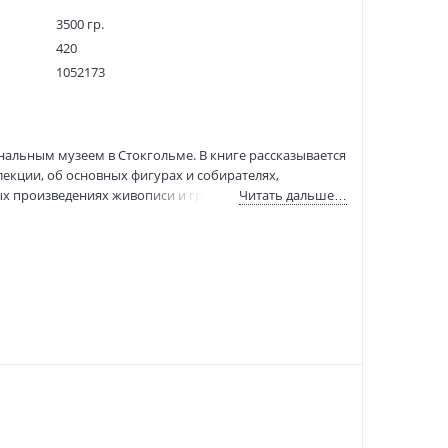
3500 гр.
420
1052173
СЛ000001812
978-5-387-01639-4
:
30.11.2020
льным музеем в Стокгольме. В книге рассказывается
екции, об основных фигурах и собирателях,
ых произведениях живописи и графики.
Читать дальше…
е нередко оказываются совершенно незнакомыми
 большое внимание уделено искусству
), которые не столь широко известны и представлены
олландская живопись.