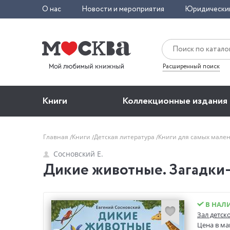
О нас
Новости и мероприятия
Юридически
Расширенный поиск
Книги
Коллекционные издания
Главная
Книги
Детская литература
Книги для самых мале
Сосновский Е.
Дикие животные. Загадки-
В НАЛ
Зал детско
Цена в ма