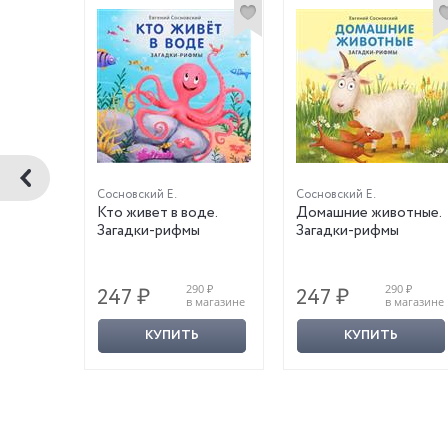
Сосновский Е.
Сосновский Е.
Русские
Кто живет в воде.
Домашние животные.
нки в
Загадки-рифмы
Загадки-рифмы
 О.
 ₽
290 ₽
290 ₽
247 ₽
247 ₽
магазине
в магазине
в магазине
КУПИТЬ
КУПИТЬ