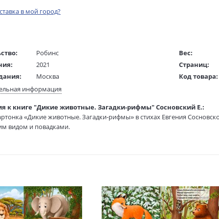
оставка в мой город?
ство:
Робинс
Вес:
ния:
2021
Страниц:
дания:
Москва
Код товара:
1 - 5
Артикул:
ельная информация
ста:
русский
ISBN:
я к книге "Дикие животные. Загадки-рифмы" Сосновский Е.:
жки:
Картон
В продаже с
ртонка «Дикие животные. Загадки-рифмы» в стихах Евгения Сосновс
 в мм
178x178x12
им видом и повадками.