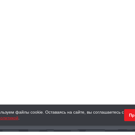
льзуем файлы cookie. Оставаясь на сайте, вы соглашаетесь с
Пр
олитикой
.
КНИГИ
АНТИКВАРНЫЕ КНИГИ
ПОДАРКИ