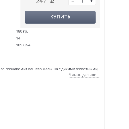
−
+
247
КУПИТЬ
180 гр.
14
1057394
УТ000002138
978-5-4366-0714-6
:
14.01.2021
кого познакомит вашего малыша с дикими животными,
Читать дальше…