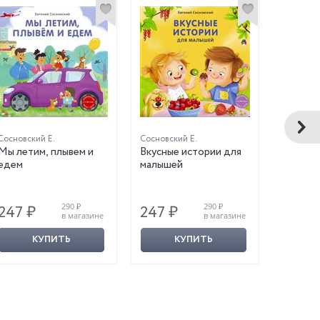
Сосновский Е.
Сосновский Е.
Сосновск
Мы летим, плывем и
Вкусные истории для
Я люблю
едем
малышей
290 ₽
290 ₽
247 ₽
247 ₽
247 ₽
в магазине
в магазине
КУПИТЬ
КУПИТЬ