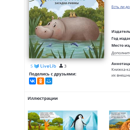
Есть ли д
Издатель
Год изда
Место из
Возраст:
Дополнит
Язык тек
Аннотаци
5
3
Тип обло
Книжка-ка
Размеры
Поделись с друзьями:
их внешн
(ДхШхВ):
Иллюстрации