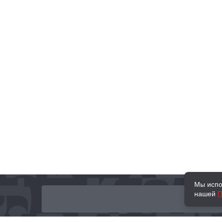
Мы испо
нашей
П