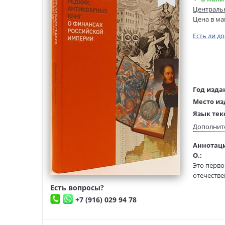
Центральн
Цена в ма
Есть ли д
Год изда
Место из
Язык тек
Тип обло
Дополнит
Размеры
Аннотаци
(ДхШхВ):
О.:
Вес:
Это перво
отечестве
Есть вопросы?
Энциклопе
+7 (916) 029 94 78
банков, к
Российско