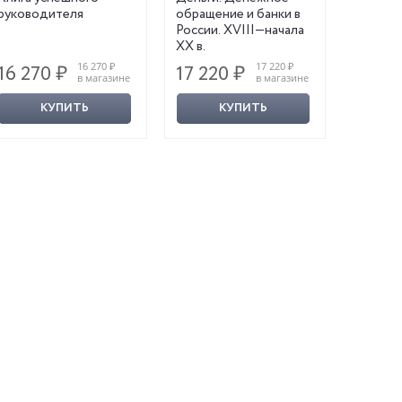
руководителя
обращение и банки в
России. XVIII—начала
XX в.
16 270 ₽
17 220 ₽
16 270 ₽
17 220 ₽
20 59
в магазине
в магазине
КУПИТЬ
КУПИТЬ