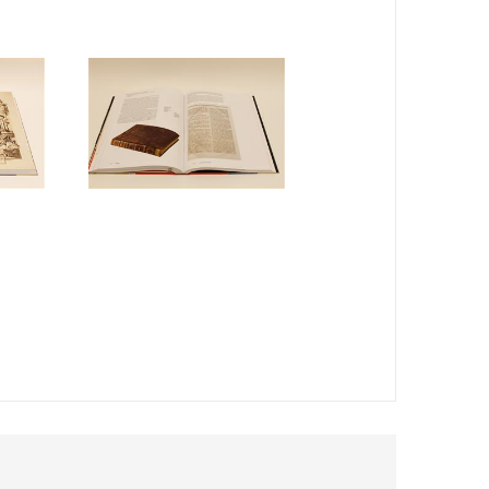
кивание главных идей и акцент на непреходящую их
едением ярких интересных фактов как по
. В результате чтение Энциклопедии приносит
 вторая — каталоги по 320 книгам с кратким описанием
игации каждой книге присвоен свой код.
гать и рассмотреть подлинную ценную бумагу
ских ценных бумаг XIX века (500 закладных листов
ого Золотого займа).
й, экономистов, финансистов, банкиров, бухгалтеров,
их вузов, аспирантов и студентов; работников музеев
ого университета.