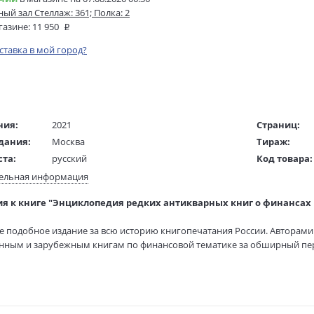
ый зал Стеллаж: 361; Полка: 2
газине:
11 950
оставка в мой город?
ния:
2021
Страниц:
дания:
Москва
Тираж:
ста:
русский
Код товара:
жки:
Твердый переплет
ISBN:
ельная информация
 в мм
310x245x38
В продаже с
я к книге "Энциклопедия редких антикварных книг о финансах Р
2460 гр.
е подобное издание за всю историю книгопечатания России. Авторами
нным и зарубежным книгам по финансовой тематике за обширный пери
дию составили 320 редких антикварных, в том числе старопечатных, кни
редита, векселей, страхования, бирж, народного хозяйства, торгового п
й империи, но и всего мира, а также коммерческого образования.