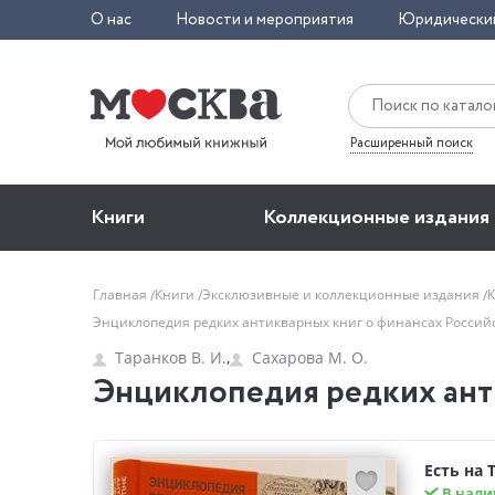
О нас
Новости и мероприятия
Юридически
Расширенный поиск
Книги
Коллекционные издания
Главная
Книги
Эксклюзивные и коллекционные издания
Энциклопедия редких антикварных книг о финансах Росси
Таранков В. И.
,
Сахарова М. О.
Энциклопедия редких ант
Есть на 
В нали