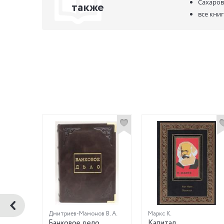
Сахаров
также
все кни
Дмитриев-Мамонов В. А.
Маркс К.
Банковое дело.
Капитал.