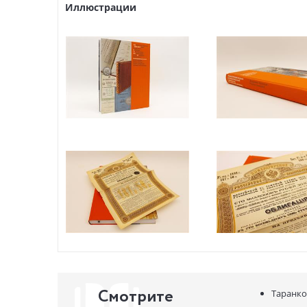
Иллюстрации
Достоинст
актуально
содержани
истинное 
Энциклопе
их содерж
Новацией 
Российско
Государст
По своему
юристов, 
и библиот
Валерий Б
ЦВЕТ ПЕР
Смотрите
Таранко