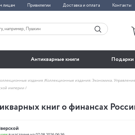
м лицам
Привилегии
Доставка и оплата
Контакты
Антикварные книги
Подарки
Коллекционные издания
Коллекционные издания: Экономика. Управлени
йской империи
икварных книг о финансах Росс
Тверской
чии
в магазине на 07.08.2026 06:36