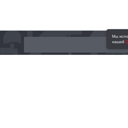
Мы испо
нашей
П
О нас
Наши проекты
Новости и мероприятия
Привилегии
Доставка и оплата
Контакты
Политика обработк
Отзывы
персональных данн
© 2002–2026 «Торговый Дом Книги «МОСКВА»