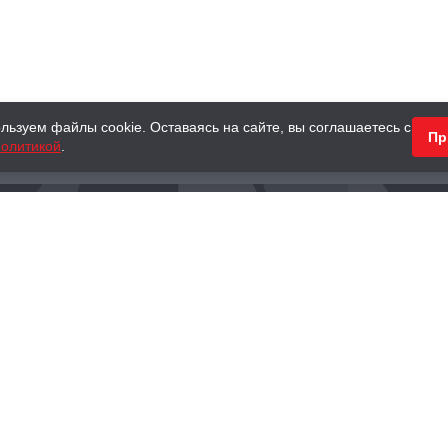
льзуем файлы cookie. Оставаясь на сайте, вы соглашаетесь с
Пр
олитикой
.
КНИГИ
АНТИКВАРНЫЕ КНИГИ
ПОДАРКИ
Наш интернет-магазин
Тел.:
+ 7 (495) 797-87-16
,
8 (800) 101-87-16
WhatsApp:
+7 (985) 730-12-15
Книжный магазин «Москва»
П
125375, г. Москва, ул. Тверская, д. 8, к. 1
и
ых
Тел.:
+7 (495) 797-87-17
Ежедневно с 10:00 до 22:00
info@moscowbooks.ru