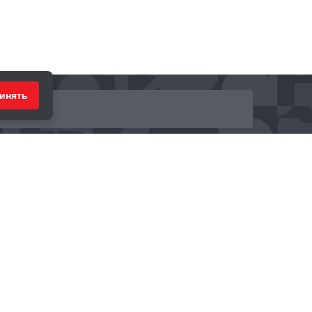
инять
ринимаем к оплате: