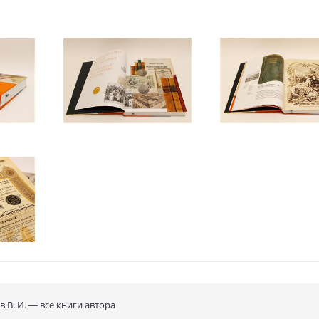
вом Энциклопедии является профессиональный анализ трудов, подчёр
сть. Саммари книжных памятников написаны изящным языком, с прив
ю сочинений и документов, так и по судьбам самих книг и их авторов
эстетическое удовольствие.
дия состоит из двух частей: первая часть — 77 тематических очерков;
ания (аннотированный, алфавитный и тематический). Для удобства нав
служит возможность каждого, берущего в руки Энциклопедию, потро
й империи. В 1000 экземпляров тиража вложены 1000 подлинных россий
венного Дворянского земельного банка и 500 облигаций 3?% Российск
 содержанию Энциклопедия представляет интерес для предпринимателе
историков, библиофилов, преподавателей университетов и экономическ
ек, коллекционеров, экспертов антикварного рынка.
арабанов, к.э.н., доцент, Президент Ассоциации выпускников Финансов
ЕПЛЕТА МОЖЕТ ОТЛИЧАТЬСЯ ОТ ПРЕДСТАВЛЕННОГО.
в В. И. —
все книги автора