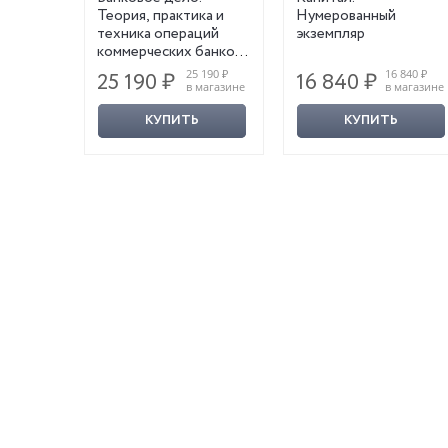
Теория, практика и
Нумерованный
техника операций
экземпляр
коммерческих банков.
Репринтное издание
9 800 ₽
25 190 ₽
16 840 ₽
25 190 ₽
16 840 ₽
магазине
в магазине
в магазине
КУПИТЬ
КУПИТЬ