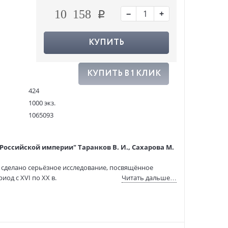
−
+
10 158
КУПИТЬ
КУПИТЬ В 1 КЛИК
424
1000 экз.
1065093
978-5-600-02819-7
:
17.03.2021
оссийской империи" Таранков В. И., Сахарова М.
 сделано серьёзное исследование, посвящённое
од с ХVI по XX в.
Читать дальше…
г (1558–1917 гг.) по темам денег, финансов, налогов,
рава, бухгалтерского учёта и статистики не только