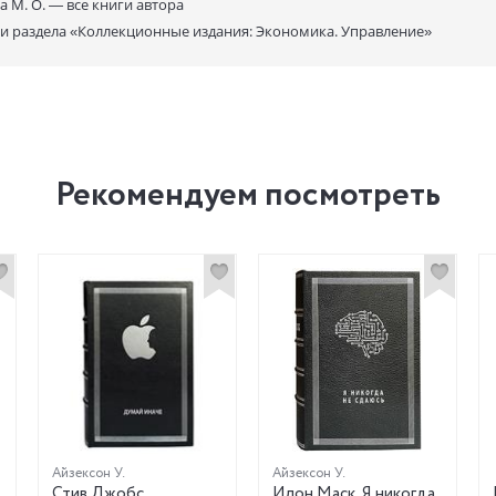
а М. О. —
все книги автора
ги раздела
«Коллекционные издания: Экономика. Управление»
Рекомендуем посмотреть
Айзексон У.
Айзексон У.
Стив Джобс
Илон Маск. Я никогда