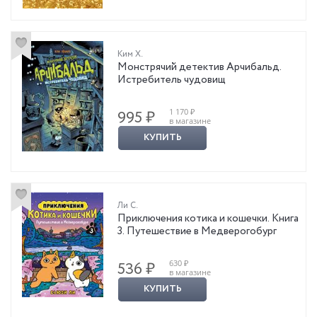
Ким Х.
Монстрячий детектив Арчибальд.
Истребитель чудовищ
1 170 ₽
995 ₽
в магазине
КУПИТЬ
Ли С.
Приключения котика и кошечки. Книга
3. Путешествие в Медверогобург
630 ₽
536 ₽
в магазине
КУПИТЬ