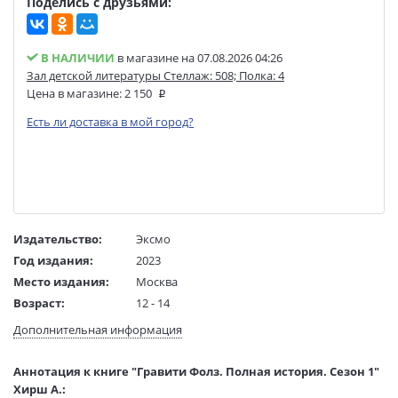
Поделись с друзьями:
В НАЛИЧИИ
в магазине на 07.08.2026 04:26
Зал детской литературы Стеллаж: 508; Полка: 4
Цена в магазине:
2 150
Есть ли доставка в мой город?
Издательство:
Эксмо
Год издания:
2023
Место издания:
Москва
Возраст:
12 - 14
Язык текста:
русский
Дополнительная информация
Редактор/
Гудкова А., Саломатина Е., Смилевска Л.
составитель:
Аннотация к книге "Гравити Фолз. Полная история. Сезон 1"
Тип обложки:
Твердый переплет + суперобложка
Хирш А.: