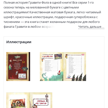
Формат:
84х100 1/16
Полная история Гравити Фолз в одной книге! Все серии 1-го
Размеры в мм
245x205x22
сезона теперь на мелованной бумаге с цветными
(ДхШхВ):
иллюстрациями! Качественная матовая бумага, легко читаемый
Вес:
825 гр.
шрифт, красочные иллюстрации, подарочная суперобложка с
тиснением — эта книга станет желанным подарком для любого
Страниц:
232
фаната Гравити в любом возрасте.
Читать дальше…
Тираж:
7000 экз.
Код товара:
1066986
Артикул:
ITD000000001116710
Иллюстрации
ISBN:
978-5-04-116066-1
В продаже с:
02.04.2021