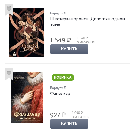
Бардуго Л.
Шестерка воронов. Дилогия в одном
томе
1 940 ₽
1 649 ₽
в магазине
КУПИТЬ
НОВИНКА
Бардуго Л.
Фамильяр
1 090 ₽
927 ₽
в магазине
КУПИТЬ