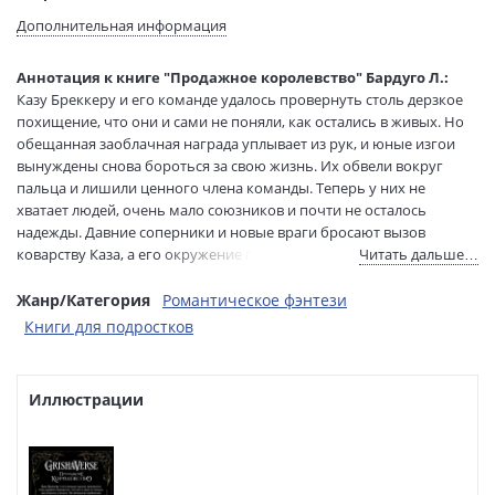
Язык текста:
русский
Дополнительная информация
Язык оригинала:
английский
Редактор/
Кузьминых Юлия
Аннотация к книге "Продажное королевство" Бардуго Л.:
составитель:
Казу Бреккеру и его команде удалось провернуть столь дерзкое
Перевод:
Харченко А.
похищение, что они и сами не поняли, как остались в живых. Но
Тип обложки:
Твердый переплет
обещанная заоблачная награда уплывает из рук, и юные изгои
вынуждены снова бороться за свою жизнь. Их обвели вокруг
Формат:
84х108 1/32
пальца и лишили ценного члена команды. Теперь у них не
Размеры в мм
207x135x51
хватает людей, очень мало союзников и почти не осталось
(ДхШхВ):
надежды. Давние соперники и новые враги бросают вызов
Вес:
565 гр.
коварству Каза, а его окружение подвергают испытанию на
Читать дальше…
Страниц:
672
прочность. На темных и извилистых улочках Кеттердама
Тираж:
7000 экз.
разразится война — она и решит судьбу гришей.
Жанр/Категория
Романтическое фэнтези
Код товара:
1069492
Книги для подростков
* НЕЗАКОННОЕ ПОТРЕБЛЕНИЕ НАРКОТИЧЕСКИХ СРЕДСТВ,
Артикул:
ASE000000000836956
ПСИХОТРОПНЫХ ВЕЩЕСТВ, ИХ АНАЛОГОВ ПРИЧИНЯЕТ ВРЕД
ISBN:
978-5-17-108910-8
ЗДОРОВЬЮ, ИХ НЕЗАКОННЫЙ ОБОРОТ ЗАПРЕЩЁН И ВЛЕЧЕТ
В продаже с:
Иллюстрации
04.05.2021
УСТАНОВЛЕННУЮ ЗАКОНОДАТЕЛЬСТВОМ ОТВЕТСТВЕННОСТЬ.