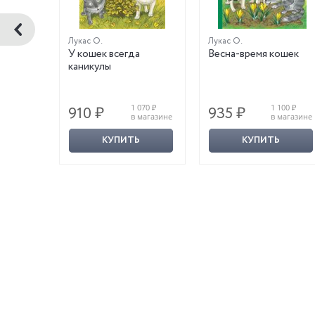
Лукас О.
Лукас О.
ачьего
У кошек всегда
Весна-время кошек
каникулы
0 ₽
1 070 ₽
1 100 ₽
910 ₽
935 ₽
магазине
в магазине
в магазине
КУПИТЬ
КУПИТЬ