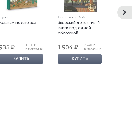
Лукас О.
Старобинец А. А.
Стивенсо
Кошкам можно все
Зверский детектив. 4
Агата М
книги под одной
Сокров
обложкой
Бермуд
1 100 ₽
2 240 ₽
935 ₽
1 904 ₽
561 ₽
в магазине
в магазине
КУПИТЬ
КУПИТЬ