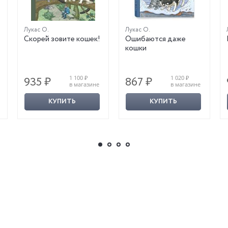
Лукас О.
Лукас О.
Скорей зовите кошек!
Ошибаются даже
кошки
1 100 ₽
1 020 ₽
935 ₽
867 ₽
в магазине
в магазине
КУПИТЬ
КУПИТЬ