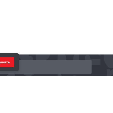
инять
ринимаем к оплате: