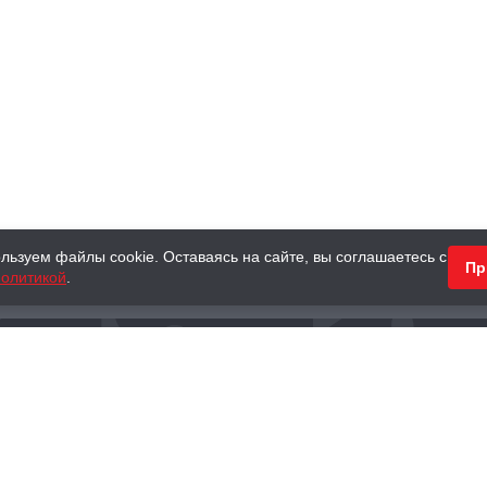
льзуем файлы cookie. Оставаясь на сайте, вы соглашаетесь с
Пр
олитикой
.
КНИГИ
АНТИКВАРНЫЕ КНИГИ
ПОДАРКИ
Наш интернет-магазин
Тел.:
+ 7 (495) 797-87-16
,
8 (800) 101-87-16
WhatsApp:
+7 (985) 730-12-15
Книжный магазин «Москва»
П
125375, г. Москва, ул. Тверская, д. 8, к. 1
и
ых
Тел.:
+7 (495) 797-87-17