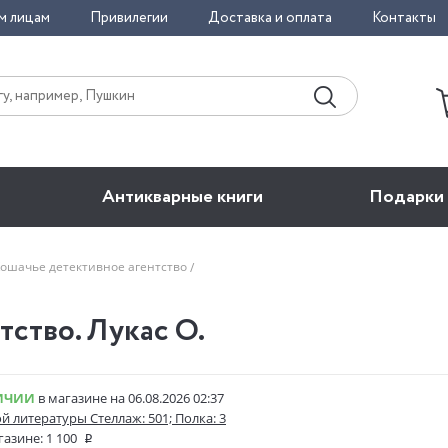
м лицам
Привилегии
Доставка и оплата
Контакты
Антикварные книги
Подарки
ошачье детективное агентство
тство. Лукас О.
ИЧИИ
в магазине на 06.08.2026 02:37
ой литературы Стеллаж: 501; Полка: 3
газине:
1 100