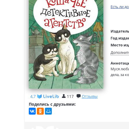
Есть ли д
Издатель
Год изда
Место из
Возраст:
Дополнит
Язык тек
Аннотаци
Тип обло
Муся люби
Иллюстр
дела, за 
Формат:
Кошки-дет
самой хор
4,7
117
Отзывы
Генри, от
Поделись с друзьями:
И только 
Весёлую и