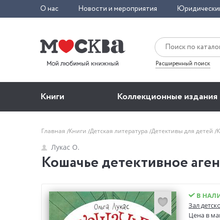
О нас
Новости и мероприятия
Юридически
Расширенный поиск
Книги
Коллекционные издания
Главная
Книги
Детская литература
Детективы для детей
К
Лукас О.
Кошачье детективное аген
В НАЛ
Зал детск
Цена в ма