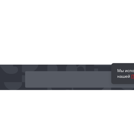
Мы испо
нашей
П
О нас
Наши проекты
Новости и мероприятия
Привилегии
Доставка и оплата
Контакты
Политика обработк
Отзывы
персональных данн