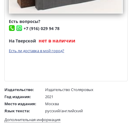
Есть вопросы?
+7 (916) 029 94 78
нет в наличии
На Тверской
Есть ли доставка в мой город?
Издательство:
Издательство Столяровых
Год издания:
2021
Место издания:
Москва
Язык текста:
русский/английский
Язык оригинала:
русский
Дополнительная информация
Перевод:
Колкер Я.
Тип обложки:
Ткань+футляр