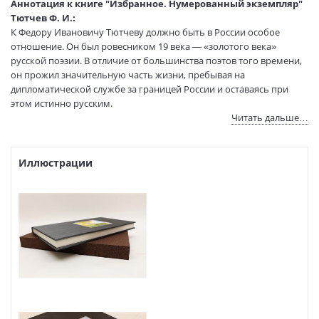
Аннотация к книге "Избранное. Нумерованный экземпляр"
Тиснение:
Углубленное тиснение (красочное
Тютчев Ф. И.:
плоскоуглубленное изображение)
К Федору Ивановичу Тютчеву должно быть в России особое
Футляр:
Вставной
отношение. Он был ровесником 19 века — «золотого века»
русской поэзии. В отличие от большинства поэтов того времени,
Бумага:
Дизайнерская
он прожил значительную часть жизни, пребывая на
Иллюстрации:
С иллюстрациями
дипломатической службе за границей России и оставаясь при
Иллюстраторы:
Косульников Б. Н.
этом истинно русским.
Размеры в мм
220x150x30
Читать дальше…
(ДхШхВ):
В нашем издании стихи Тютчева сопровождает перевод на
Вес:
760 гр.
английский язык. Он выполнен Яковом Моисеевичем Колкером
Страниц:
116
— признанным мастером поэтического перевода. Существует
Иллюстрации
еще одна возможность перевода стихов Тютчева — это язык
Тираж:
300 экз.
графики, линии и цвета, который использовал художник Борис
Код товара:
1074663
Косульников, создавший замечательные иллюстрации-
В продаже с:
23.06.2021
импровизации. Благодаря высоким технологиям печати
оригиналы иллюстраций воспроизводятся в точности.
Настоящее издание отпечатано в количестве 88 нумерованных
экземпляров на бумаге австрийской фирмы "Mondi".