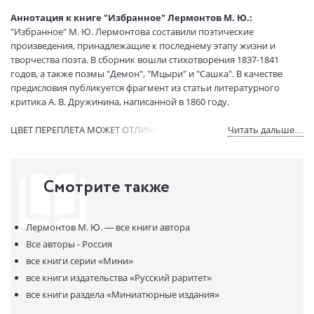
Размеры в мм
100x77x26
Аннотация к книге "Избранное" Лермонтов М. Ю.:
(ДхШхВ):
"Избранное" М. Ю. Лермонтова составили поэтические
Вес:
145 гр.
произведения, принадлежащие к последнему этапу жизни и
Страниц:
320
творчества поэта. В сборник вошли стихотворения 1837-1841
годов, а также поэмы "Демон", "Мцыри" и "Сашка". В качестве
Код товара:
1076305
предисловия публикуется фрагмент из статьи литературного
ISBN:
978-5-7034-0374-7
критика А. В. Дружинина, написанной в 1860 году.
В продаже с:
13.07.2021
ЦВЕТ ПЕРЕПЛЕТА МОЖЕТ ОТЛИЧАТЬСЯ ОТ ПРЕДСТАВЛЕННОГО.
Читать дальше…
Смотрите также
Лермонтов М. Ю. —
все книги автора
Все авторы - Россия
все книги серии
«Мини»
все книги издательства
«Русский раритет»
все книги раздела
«Миниатюрные издания»