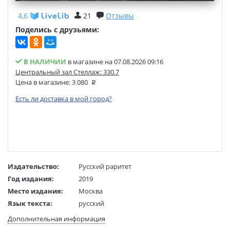
4,6
21
Отзывы
Поделись с друзьями:
В НАЛИЧИИ
в магазине на 07.08.2026 09:16
Центральный зал Стеллаж: 330.7
Цена в магазине:
3 080
Есть ли доставка в мой город?
Издательство:
Русский раритет
Год издания:
2019
Место издания:
Москва
Язык текста:
русский
Тип обложки:
Кожаный переплет
Дополнительная информация
Формат:
60х84 1/64