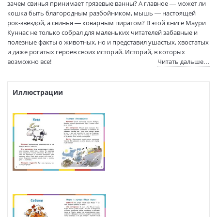
зачем свинья принимает грязевые ванны? А главное — может ли
Формат:
70х90 1/16
кошка быть благородным разбойником, мышь — настоящей
Размеры в мм
216x173x7
рок-звездой, а свинья — коварным пиратом? В этой книге Маури
(ДхШхВ):
Куннас не только собрал для маленьких читателей забавные и
Вес:
225 гр.
полезные факты о животных, но и представил ушастых, хвостатых
Страниц:
25
и даже рогатых героев своих историй. Историй, в которых
Тираж:
3000 экз.
возможно все!
Читать дальше…
Код товара:
1101263
Артикул:
4918
Иллюстрации
ISBN:
978-5-9268-3785-5
В продаже с:
03.02.2022