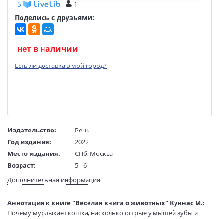
5
1
Поделись с друзьями:
нет в наличии
Есть ли доставка в мой город?
Издательство:
Речь
Год издания:
2022
Место издания:
СПб; Москва
Возраст:
5 - 6
Язык текста:
русский
Дополнительная информация
Язык оригинала:
финский
Перевод:
Киннунен М. В.
Аннотация к книге "Веселая книга о животных" Куннас М.:
Тип обложки:
Твердый переплет
Почему мурлыкает кошка, насколько острые у мышей зубы и