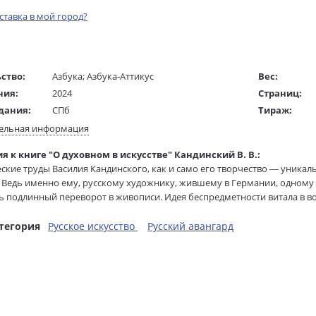
оставка в мой город?
ство:
Азбука
;
Азбука-Аттикус
Вес:
ния:
2024
Страниц:
дания:
СПб
Тираж:
16+
Код товара:
ельная информация
ста:
русский
Артикул:
я к книге "О духовном в искусстве" Кандинский В. В.:
жки:
Мягкая обложка
ISBN:
ские труды Василия Кандинского, как и само его творчество — уникал
75х100 1/32
В продаже с
. Ведь именно ему, русскому художнику, жившему в Германии, одному 
 в мм
180x115x20
 подлинный переворот в живописи. Идея беспредметности витала в во
площение. «Сумерки надвигались. Я... вдруг увидел перед собой нео
картину... это была моя собственная картина, прислоненная к стене и
тегория
Русское искусство
Русский авангард
арения, предопределивший последующее триумфальное шествие абстр
 вошли программный труд художника «О духовном в искусстве», а такж
 тезисы докладов, в разные годы опубликованные на русском языке.