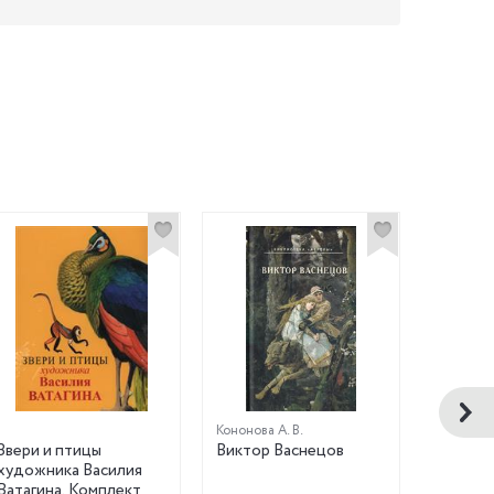
Кононова А. В.
Звери и птицы
Виктор Васнецов
Волшеб
художника Василия
Виктор
Ватагина. Комплект
Компле