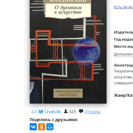
Есть ли д
Издатель
Год изда
Место из
Возраст:
Дополнит
Язык тек
Аннотаци
Тип обло
Теоретиче
Формат:
искусства
Размеры
совершить
(ДхШхВ):
обрела во
горением 
Жанр/Ка
момент оз
4,3
325
Отзывы
В сборник
живописи,
Поделись с друзьями: