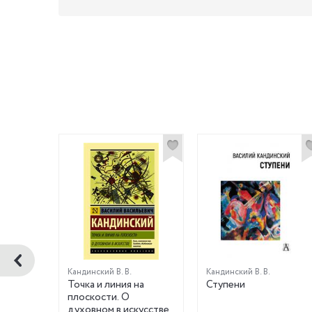
Кандинский В. В.
Кандинский В. В.
наш!
Точка и линия на
Ступени
плоскости. О
духовном в искусстве