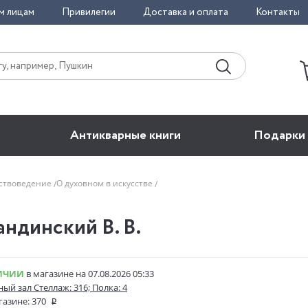
м лицам
Привилегии
Доставка и оплата
Контакты
Антикварные книги
Подарки
сствоведение
О духовном в искусстве
андинский В. В.
ИЧИИ
в магазине на 07.08.2026 05:33
ый зал Стеллаж: 316; Полка: 4
газине:
370