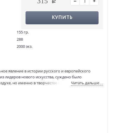
−
+
315
КУПИТЬ
155 гр.
288
2000 экз.
1107274
А0000020375
978-5-389-18275-2
ьное явление в истории русского и европейского
:
29.03.2022
из лидеров нового искусства, суждено было
здухе, но именно в творчестве Кандинского она
Читать дальше…
писуемо-прекрасную, пропитанную внутренним
 стоявшая на боку» — так описывает сам Кандинский
актного искусства.
е критические обзоры, статьи по педагогике и теории