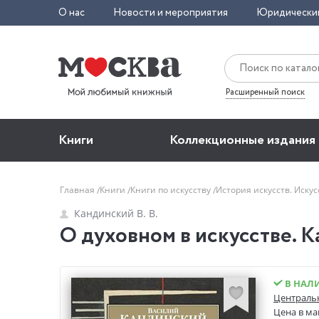
О нас
Новости и мероприятия
Юридически
Расширенный поиск
Книги
Коллекционные издания
Главная
Книги
Книги по искусству
История искусств. Иску
Кандинский В. В.
О духовном в искусстве. К
В НАЛ
Центральн
Цена в ма