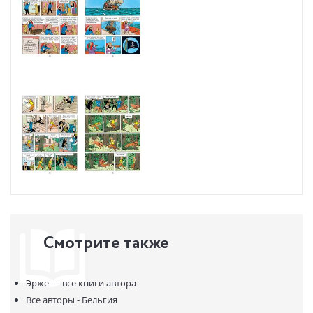
фараона» и «Голубой лотос» выглядят как вполне
самостоятельные истории, которые можно читать даже в
обратной последовательности, не теряя нити повествования.
Здесь же перед нами классическая дилогия, в первой части
которой герои разгадывают секрет затонувшего корабля, а во
второй («Сокровище Красного Раккама») отправляются на поиски
сокровищ, предположительно находящихся на его борту.
Заглянуть в творческую лабораторию Эрже помогут
комментарии, составленные Михаилом Хачатуровым,
переводчиком нового издания серии и знатоком творчества
Эрже. Они позволят пытливому читателю понять, какие реальные
события нашли отражение в книгах и что стоит за некоторыми
персонажами, предметами, привычками и особенностями
героев. Комментарии привязаны к конкретным странице и кадру
комикса, например 1-2 означает страница 1, кадр 2.
Смотрите также
Эрже —
все книги автора
Все авторы - Бельгия