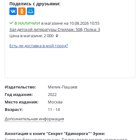
Поделись с друзьями:
В НАЛИЧИИ
в магазине на 10.08.2026 10:55
Зал детской литературы Стеллаж: 508; Полка: 3
Цена в магазине:
2 000
Есть ли доставка в мой город?
Издательство:
Мелик-Пашаев
Год издания:
2022
Место издания:
Москва
Возраст:
11 - 14
Язык текста:
русский
Дополнительная информация
Язык оригинала:
французский
Перевод:
Хачатуров М. А.
Аннотация к книге "Секрет "Единорога"" Эрже:
Тип обложки:
Твердый переплет
Гуляя по блошиному рынку, Тинтин видит модель старинного