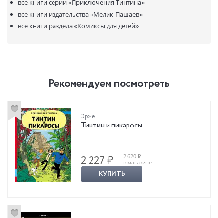
все книги серии
«Приключения Тинтина»
все книги издательства
«Мелик-Пашаев»
все книги раздела
«Комиксы для детей»
Рекомендуем посмотреть
Эрже
Тинтин и пикаросы
2 620 ₽
2 227 ₽
в магазине
КУПИТЬ