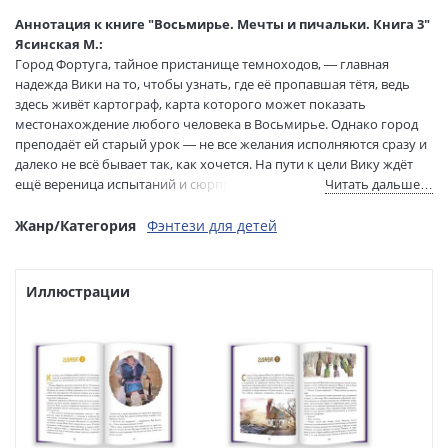
Иллюстраторы:
Петровска Татьяна
Аннотация к книге "Восьмирье. Мечты и пичальки. Книга 3"
Формат:
60х90 1/16
Ясинская М.:
Город Фортуга, тайное пристанище темноходов, — главная
Размеры в мм
217x148x17
надежда Вики на то, чтобы узнать, где её пропавшая тётя, ведь
(ДхШхВ):
здесь живёт картограф, карта которого может показать
Вес:
370 гр.
местонахождение любого человека в Восьмирье. Однако город
Страниц:
176
преподаёт ей старый урок — не все желания исполняются сразу и
Тираж:
1500 экз.
далеко не всё бывает так, как хочется. На пути к цели Вику ждёт
Код товара:
1122247
ещё вереница испытаний и сюрпризов: встреча в лучах ночной
Читать дальше…
Артикул:
403828
радуги, опасная пичалька, от которой придётся спасать приятеля,
и нелёгкий выбор ради попавшей в беду тёти.
Жанр/Категория
Фэнтези для детей
ISBN:
978-5-6047270-1-0
В продаже с:
15.08.2022
Иллюстрации