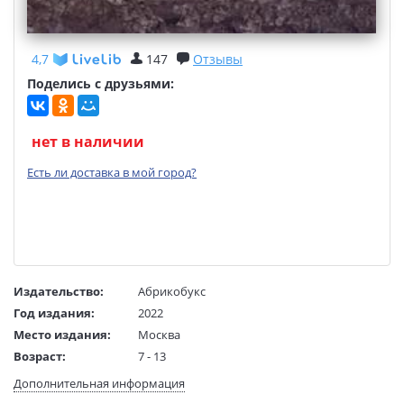
4,7
147
Отзывы
Поделись с друзьями:
нет в наличии
Есть ли доставка в мой город?
Издательство:
Абрикобукс
Год издания:
2022
Место издания:
Москва
Возраст:
7 - 13
Язык текста:
русский
Дополнительная информация
Тип обложки:
Твердый переплет