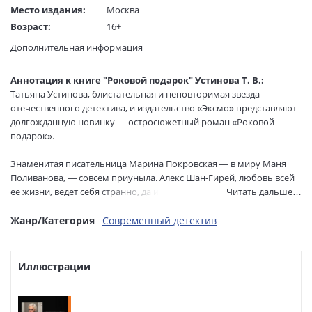
Место издания:
Москва
Возраст:
16+
Язык текста:
русский
Дополнительная информация
Тип обложки:
Твердый переплет
Формат:
84x108 1/32
Аннотация к книге "Роковой подарок" Устинова Т. В.:
Размеры в мм
207x130x20
Татьяна Устинова, блистательная и неповторимая звезда
(ДхШхВ):
отечественного детектива, и издательство «Эксмо» представляют
Вес:
320 гр.
долгожданную новинку — остросюжетный роман «Роковой
подарок».
Страниц:
320
Тираж:
25000 экз.
Знаменитая писательница Марина Покровская — в миру Маня
Код товара:
1124011
Поливанова, — совсем приуныла. Алекс Шан-Гирей, любовь всей
Артикул:
ITD000000001263028
её жизни, ведёт себя странно, да и работа не ладится. Чтобы
Читать дальше…
ISBN:
978-5-04-165408-5
немного собраться с мыслями, Маня уезжает в город Беловодск и
становится свидетелем преступления. Прямо у неё на глазах
Жанр/Категория
Современный детектив
В продаже с:
06.09.2022
застрелен местный деловой человек, состоятельный, умный,
хваткий, верный муж и добрый отец, одним словом, идеальный
мужчина.
Иллюстрации
Маня начинает расследование, и оказывается, что жизнь Максима
— так зовут убитого, — на самом деле была вовсе не такой уж