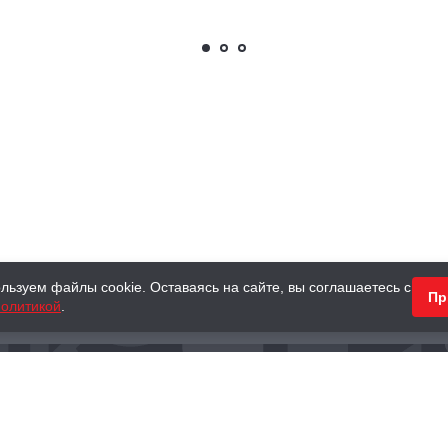
экземпляр
льзуем файлы cookie. Оставаясь на сайте, вы соглашаетесь с
Пр
олитикой
.
КНИГИ
АНТИКВАРНЫЕ КНИГИ
ПОДАРКИ
Наш интернет-магазин
Тел.:
+ 7 (495) 797-87-16
,
8 (800) 101-87-16
WhatsApp:
+7 (985) 730-12-15