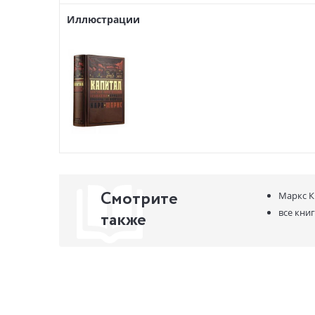
Текст I т
Иллюстрации
также нов
Для кого э
Для эконо
классиков
ВНИМАНИЕ!
Смотрите
Маркс К
все кни
также