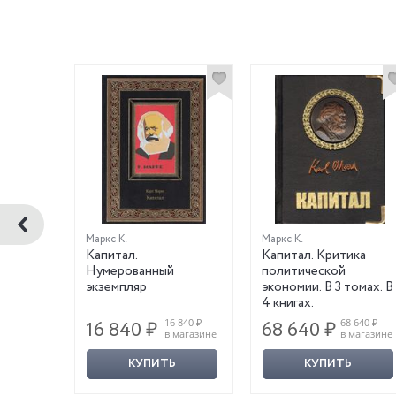
Маркс К.
Маркс К.
Капитал.
Капитал. Критика
Нумерованный
политической
экземпляр
экономии. В 3 томах. В
4 книгах.
9 800 ₽
16 840 ₽
68 640 ₽
16 840 ₽
68 640 ₽
магазине
в магазине
в магазине
КУПИТЬ
КУПИТЬ