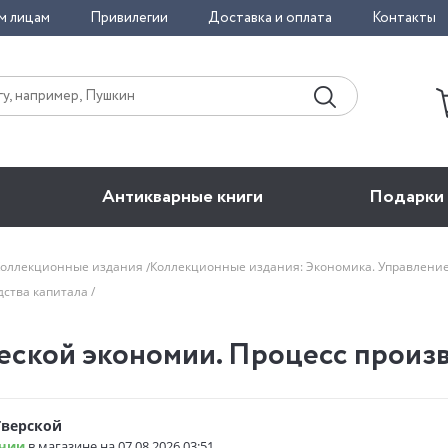
м лицам
Привилегии
Доставка и оплата
Контакты
Антикварные книги
Подарки
Коллекционные издания
Коллекционные издания: Экономика. Управлени
дства капитала
еской экономии. Процесс произв
Тверской
чии
в магазине на 07.08.2026 03:51