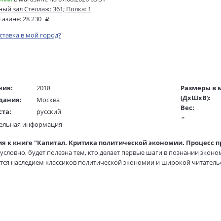
ый зал Стеллаж: 361; Полка: 1
газине:
28 230
оставка в мой город?
ния:
2018
Размеры в 
(ДхШхВ):
дания:
Москва
Вес:
ста:
русский
Страниц:
жки:
Кожаный переплет+коробка
ельная информация
Тираж:
:
Рельефное (бескрасочное или цветное
я к книге "Капитал. Критика политической экономии. Процесс п
Код товара:
многоуровневое изображение)
зусловно, будет полезна тем, кто делает первые шаги в познании эконо
Картонный
Артикул:
тся наследием классиков политической экономии и широкой читатель
Офсетная
ISBN:
Торшонированный окрашенный
В продаже с
 тома продолжает публикацию серии "Великие экономисты". В нем чи
тала, знаменитые схемы общественного воспроизводства, а также и
в условиях капиталистического способа производства. При работе над