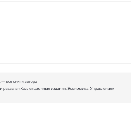
ома публикуется с уточненным переводом ряда мест и комментариями,
ым предисловием научного редактора.
та книга:
мистов, социологов, историков экономической мысли, аспирантов и ст
 экономической науки.
 Внешний вид и цвет товара может отличаться от изображенного на 
. —
все книги автора
ги раздела
«Коллекционные издания: Экономика. Управление»