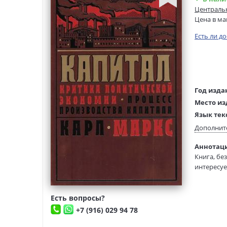
Центральн
Цена в ма
Есть ли д
Год изда
Место из
Язык тек
Тип обло
Дополнит
Тиснение
Аннотаци
Книга, бе
Футляр:
интересуе
Бумага:
Обрез:
Издание I
форм капи
Есть вопросы?
капитала 
+7 (916) 029 94 78
изданий.