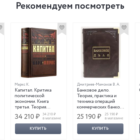
Рекомендуем посмотреть
Маркс К.
Дмитриев-Мамонов В. А.
Капитал. Критика
Банковое дело.
политической
Теория, практика и
экономии. Книга
техника операций
третья. Теория
коммерческих банков.
прибавочной
Репринтное издание
34 210 ₽
25 190 ₽
34 210 ₽
25 190 ₽
стоимости, цен
в магазине
в магазине
производства, ренты и
КУПИТЬ
КУПИТЬ
нормы прибыли.
Нумерованный