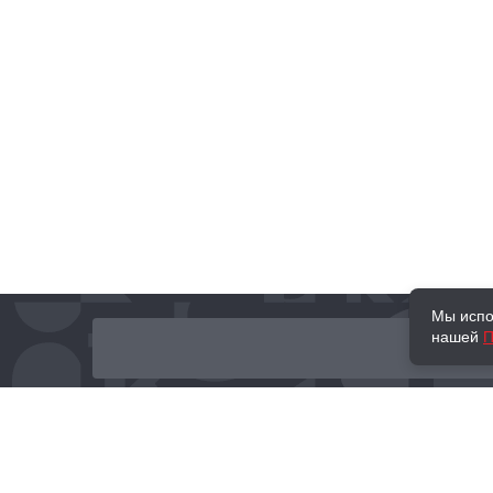
Мы испо
нашей
П
О нас
Наши проекты
Новости и мероприятия
Привилегии