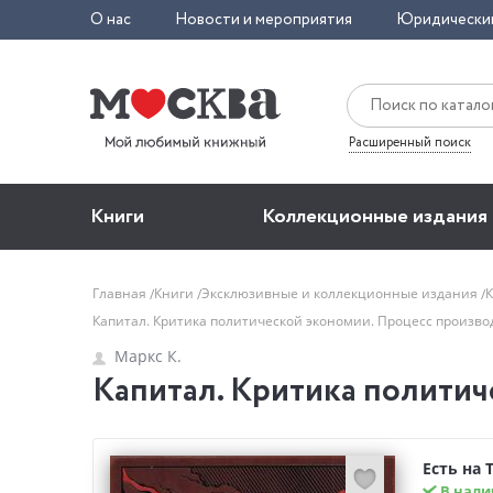
О нас
Новости и мероприятия
Юридически
Расширенный поиск
Книги
Коллекционные издания
Главная
Книги
Эксклюзивные и коллекционные издания
Капитал. Критика политической экономии. Процесс произво
Маркс К.
Капитал. Критика политич
Есть на 
В нали