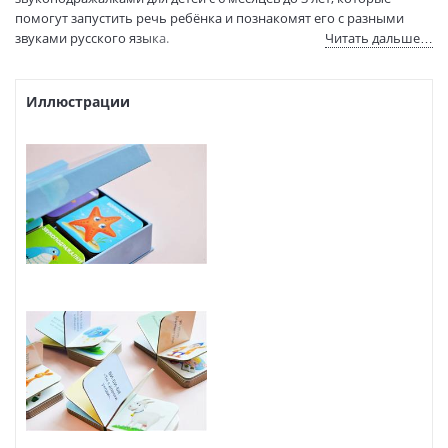
помогут запустить речь ребёнка и познакомят его с разными
Код товара:
1129531
звуками русского языка.
Читать дальше…
Артикул:
УТ000002373
ISBN:
978-5-4366-0782-5
В продаже с:
20.10.2022
Иллюстрации