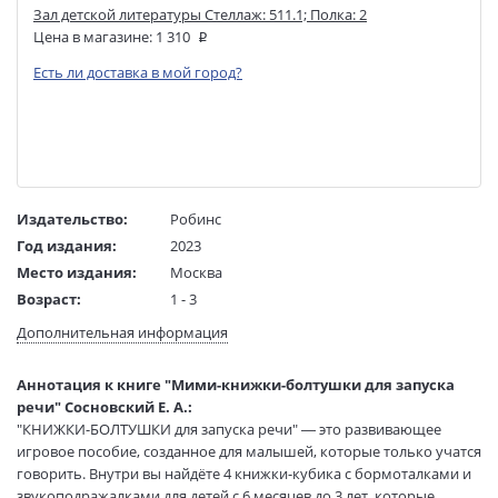
Зал детской литературы Стеллаж: 511.1; Полка: 2
Цена в магазине:
1 310
Есть ли доставка в мой город?
Издательство:
Робинс
Год издания:
2023
Место издания:
Москва
Возраст:
1 - 3
Язык текста:
русский
Дополнительная информация
Редактор/
Гагарина М.
составитель:
Аннотация к книге "Мими-книжки-болтушки для запуска
Тип обложки:
Коробка
речи" Сосновский Е. А.:
Иллюстраторы:
Митченко Юлия, Казакова Ирина
"КНИЖКИ-БОЛТУШКИ для запуска речи" — это развивающее
Размеры в мм
180x162x43
игровое пособие, созданное для малышей, которые только учатся
(ДхШхВ):
говорить. Внутри вы найдёте 4 книжки-кубика с бормоталками и
Вес:
635 гр.
звукоподражалками для детей с 6 месяцев до 3 лет, которые