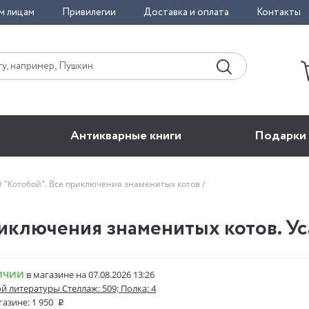
м лицам
Привилегии
Доставка и оплата
Контакты
Антикварные книги
Подарки
 "Котобой". Все приключения знаменитых котов
иключения знаменитых котов. Уса
ИЧИИ
в магазине на 07.08.2026 13:26
ой литературы Стеллаж: 509; Полка: 4
газине:
1 950