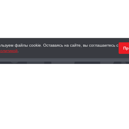
льзуем файлы cookie. Оставаясь на сайте, вы соглашаетесь с
Пр
олитикой
.
КНИГИ
АНТИКВАРНЫЕ КНИГИ
ПОДАРКИ
Наш интернет-магазин
Тел.:
+ 7 (495) 797-87-16
,
8 (800) 101-87-16
WhatsApp:
+7 (985) 730-12-15
Книжный магазин «Москва»
П
125375, г. Москва, ул. Тверская, д. 8, к. 1
и
ых
Тел.:
+7 (495) 797-87-17
Ежедневно с 10:00 до 22:00
info@moscowbooks.ru