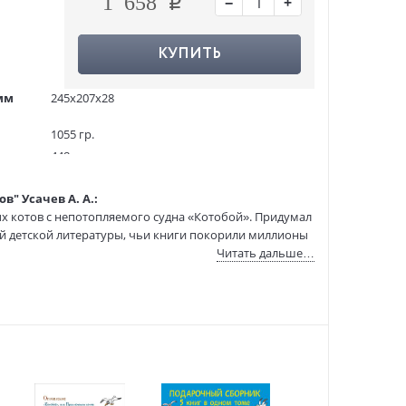
−
+
1 658
КУПИТЬ
мм
245x207x28
1055 гр.
448
5000 экз.
" Усачев А. А.:
1137986
х котов с непотопляемого судна «Котобой». Придумал
40938
ой детской литературы, чьи книги покорили миллионы
978-5-353-10399-8
Читать дальше…
:
16.12.2022
ко коты — самостоятельные и веселые. Впрочем, есть
. Не зная страха и сомнений, они охотятся на китов,
е подружились с Дедом Морозом! Куда бы не закинула
учат этому маленьких читателей.