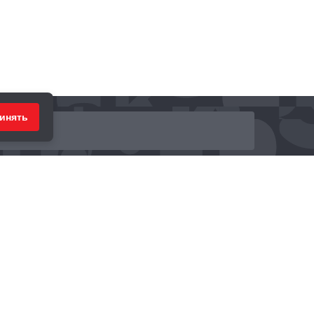
инять
ринимаем к оплате: