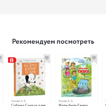
Рекомендуем посмотреть
Усачев А. А.
Усачев А. А.
Собачка Соня на даче
Жили-были Ежики.