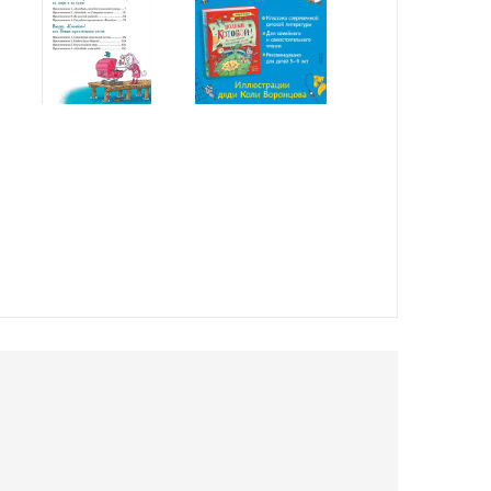
онцов, создавший Кота Помпона. В его ярких
етные глазу. Как в самом настоящем виммельбухе!
ые страницы, яркие, красочные иллюстрации. Она
го чтения ученику младших классов. Озорные,
ображение, привить любовь к животным и