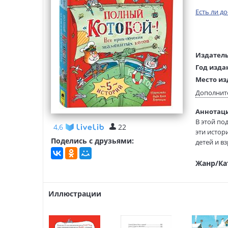
Есть ли д
Издатель
Год изда
Место из
Возраст:
Дополнит
Язык тек
Аннотаци
Тип обло
В этой по
4,6
22
Иллюстр
эти истор
Поделись с друзьями:
Формат:
детей и в
Где-то на
Жанр/Ка
среди них
отправляю
судьба эк
Иллюстрации
В издание