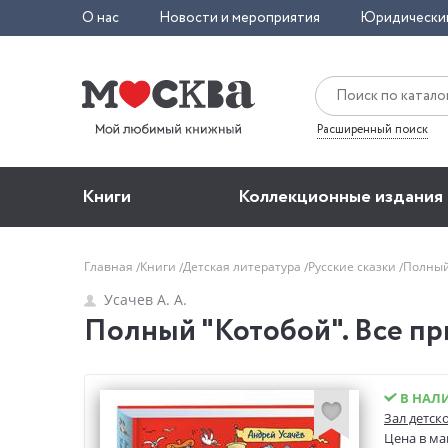
О нас
Новости и мероприятия
Юридически
Расширенный поиск
Книги
Коллекционные издания
Главная
Книги
Детская литература
Русские сказки
Полный
Усачев А. А.
Полный "Котобой". Все пр
В НАЛ
Зал детск
Цена в ма