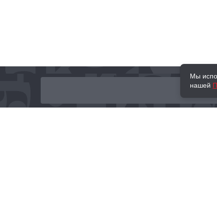
Мы испо
нашей
П
О нас
Наши проекты
Новости и мероприятия
Привилегии
Доставка и оплата
Контакты
Политика обработк
Отзывы
персональных данн