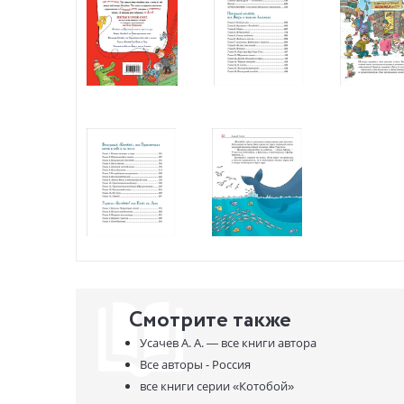
«Котобой»
Вперёд, «
Воздушный
Украсть «
Последний
Художеств
смешных и
Книга изд
подойдет 
увлекател
путешест
Смотрите также
Усачев А. А. —
все книги автора
Все авторы - Россия
все книги серии
«Котобой»