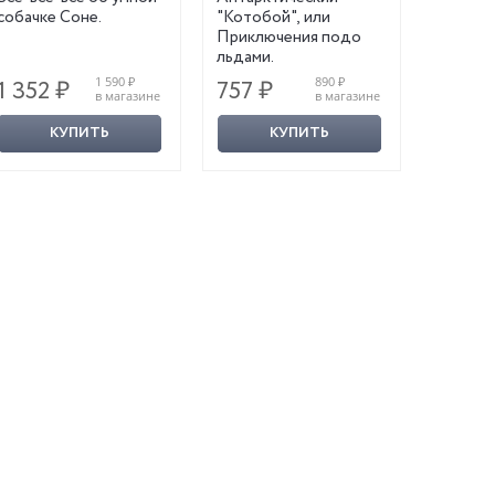
собачке Соне.
"Котобой", или
Приключения подо
льдами.
1 590 ₽
890 ₽
1 352 ₽
757 ₽
1 114
в магазине
в магазине
КУПИТЬ
КУПИТЬ