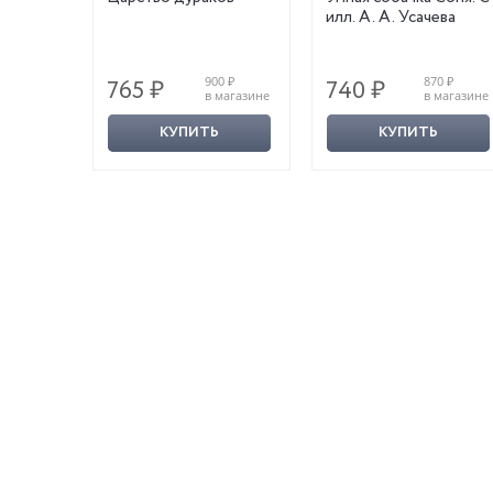
илл. А. А. Усачева
 Юрия
280 ₽
900 ₽
870 ₽
765 ₽
740 ₽
магазине
в магазине
в магазине
КУПИТЬ
КУПИТЬ