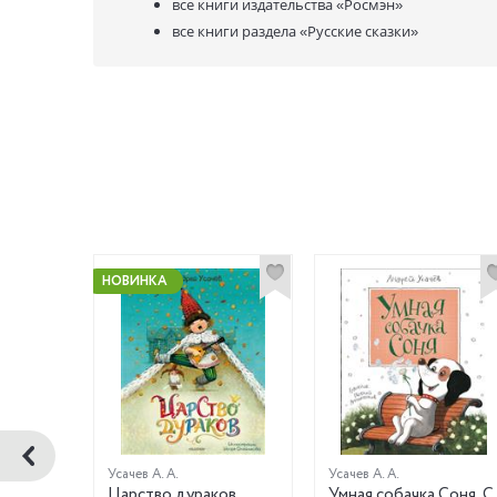
все книги издательства
«Росмэн»
все книги раздела
«Русские сказки»
НОВИНКА
злов С. Г.
Усачев А. А.
Усачев А. А.
13-е
Царство дураков
Умная собачка Соня. С