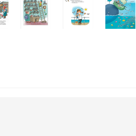
, или Приключения котов на море и на суше
Котобой»! или Новые приключения котов
 «Котобой», или Приключения котов в небе и на земле
Котобой»! или Полёт на Луну
 «Котобой», или Вверх и вниз по Амазонке
енное оформление книги выполнил известный художник дядя Коля Вор
ллюстрациях можно найти множество забавных деталей, не сразу зам
ана в прекрасном полиграфическом качестве: твердая обложка, плотн
для семейного досуга с дошкольником или в качестве самостоятельно
ьные рассказы помогут маленьким читателям развить фантазию и во
виям.