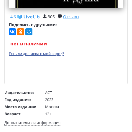
4,6
305
Отзывы
Поделись с друзьями:
нет в наличии
Есть ли доставка в мой город?
Издательство:
АСТ
Год издания:
2023
Место издания:
Москва
Возраст:
12+
Язык текста:
русский
Дополнительная информация
Тип обложки:
Твердый переплет