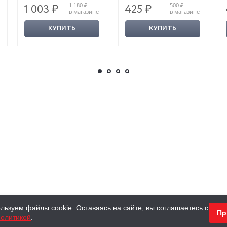
1 180 ₽
500 ₽
1 003 ₽
425 ₽
в магазине
в магазине
КУПИТЬ
КУПИТЬ
льзуем файлы cookie. Оставаясь на сайте, вы соглашаетесь с
Пр
олитикой
.
КНИГИ
АНТИКВАРНЫЕ КНИГИ
ПОДАРКИ