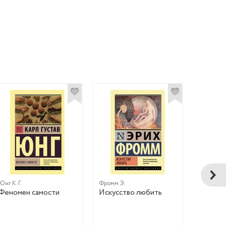
Юнг К. Г.
Фромм Э.
Фрейд З.
Феномен самости
Искусство любить
Введен
психоа