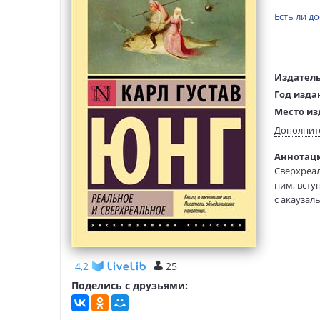
Есть ли д
Издатель
Год изда
Место из
Возраст:
Дополнит
Язык тек
Аннотаци
Язык ори
Сверхреал
Перевод:
ним, всту
Тип обло
с акаузал
имеющих м
Формат:
Карл Густ
существов
4,2
25
полное фи
Поделись с друзьями:
деятельно