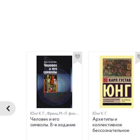
Юнг К. Г.
,
Франц М.-Л. фон
,
Хендерсон Д.
Юнг К. Г.
РИЗ
Человек и его
Архетипы и
символы. 8-е издание
коллективное
бессознательное