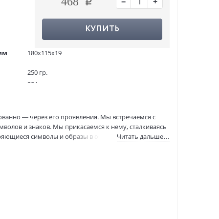
−
+
468
КУПИТЬ
мм
180x115x19
250 гр.
384
3000 экз.
1144692
ованно — через его проявления. Мы встречаемся с
ASE000000000869446
имволов и знаков. Мы прикасаемся к нему, сталкиваясь
978-5-17-153068-6
ряющиеся символы и образы в обстоятельствах, не
Читать дальше…
:
15.02.2023
ающего мира невозможны, если мы отрицаем
инструментарием рацио, наука рискует потерпеть
 физик Вольфганг Паули и даже более того — принял