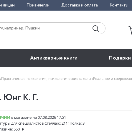
м лицам
Привилегии
Доставка и оплата
Контакты
Антикварные книги
Подарки
Практическая психология, психологические школы
Реальное и сверхреа
 Юнг К. Г.
ИЧИИ
в магазине на 07.08.2026 17:51
атуры для специалистов Стеллаж: 211; Полка: 3
газине:
550