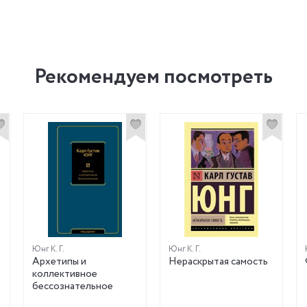
Рекомендуем посмотреть
Юнг К. Г.
Юнг К. Г.
Архетипы и
Нераскрытая самость
коллективное
бессознательное