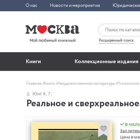
О нас
Новости и мероприятия
Юридически
Расширенный поиск
Книги
Коллекционные издания
Главная
Книги
Нехудожественная литература
Психология
Юнг К. Г.
Реальное и сверхреальное.
В НАЛ
Зал литер
Цена в ма