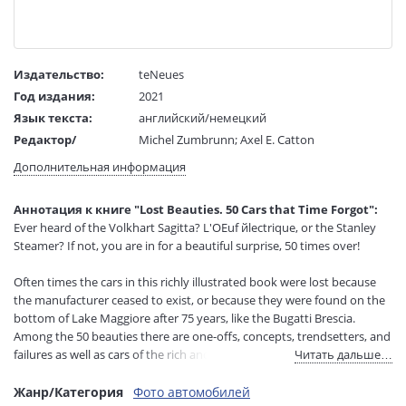
Издательство:
teNeues
Год издания:
2021
Язык текста:
английский/немецкий
Редактор/
Michel Zumbrunn; Axel E. Catton
составитель:
Дополнительная информация
Тип обложки:
Твердый переплет
Размеры в мм
290x240x25
Аннотация к книге "Lost Beauties. 50 Cars that Time Forgot":
(ДхШхВ):
Ever heard of the Volkhart Sagitta? L'OEuf йlectrique, or the Stanley
Вес:
1480 гр.
Steamer? If not, you are in for a beautiful surprise, 50 times over!
Страниц:
224
Код товара:
1155354
Often times the cars in this richly illustrated book were lost because
Артикул:
1018
the manufacturer ceased to exist, or because they were found on the
bottom of Lake Maggiore after 75 years, like the Bugatti Brescia.
ISBN:
978-3-96171-339-4
Among the 50 beauties there are one-offs, concepts, trendsetters, and
В продаже с:
08.06.2023
failures as well as cars of the rich and famous, from Marilyn Monroe to
Читать дальше…
Clark Gable.
Жанр/Категория
Фото автомобилей