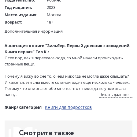
Издательство:
Робинс
Год издания:
2023
Место издания:
Москва
Возраст:
18+
Язык текста:
русский
Дополнительная информация
Язык оригинала:
немецкий
Перевод:
Вольштейн С.
Аннотация к книге "Зильбер. Первый дневник сновидений.
Тип обложки:
Твердый переплет
Книга первая" Гир К.:
С тех пор, как я переехала сюда, со мной начали происходить
Формат:
60х90 1/16
странные вещи.
Размеры в мм
220x150x30
(ДхШхВ):
Почему я вижу во сне то, о чём никогда не могла даже слышать?
Вес:
405 гр.
И кажется, эти сны вместе со мной видят ещё несколько человек.
Страниц:
324
Потому что они знают обо мне то, что я никогда не упоминала
Тираж:
8000 экз.
наяву.
Читать дальше…
Код товара:
1155462
* НЕЗАКОННОЕ ПОТРЕБЛЕНИЕ НАРКОТИЧЕСКИХ СРЕДСТВ,
Жанр/Категория
Книги для подростков
Артикул:
УТ000002425
ПСИХОТРОПНЫХ ВЕЩЕСТВ, ИХ АНАЛОГОВ ПРИЧИНЯЕТ ВРЕД
ISBN:
978-5-4366-0886-0
ЗДОРОВЬЮ, ИХ НЕЗАКОННЫЙ ОБОРОТ ЗАПРЕЩЁН И ВЛЕЧЕТ
В продаже с:
09.06.2023
УСТАНОВЛЕННУЮ ЗАКОНОДАТЕЛЬСТВОМ ОТВЕТСТВЕННОСТЬ.
Смотрите также