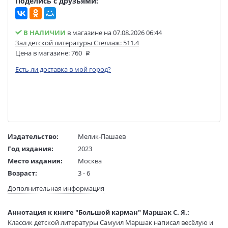
Поделись с друзьями:
В НАЛИЧИИ
в магазине на 07.08.2026 06:44
Зал детской литературы Стеллаж: 511.4
Цена в магазине:
760
Есть ли доставка в мой город?
Издательство:
Мелик-Пашаев
Год издания:
2023
Место издания:
Москва
Возраст:
3 - 6
Язык текста:
русский
Дополнительная информация
Тип обложки:
Мягкая обложка
Иллюстраторы:
Елисеев А., Скобелев Михаил Александрович
Аннотация к книге "Большой карман" Маршак С. Я.:
Формат:
60х90 1/8
Классик детской литературы Самуил Маршак написал весёлую и