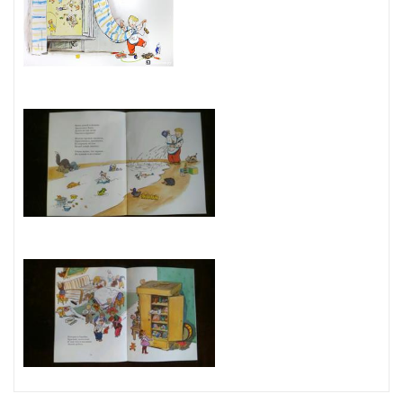
уместились и рогатая корова, и жираф, и юла, и пирамидка, и
множество других заманчивых предметов. Хороша для
рассматривания и жизнь детского сада: повариха с кастрюлей,
детки в фартучках с поварёшкой, прогулка на детской площадке,
коллективный поиск исчезнувшего барабана и т.д.
Книга о притягательной силе больших карманов будет интересна
детям младшего дошкольного возраста.