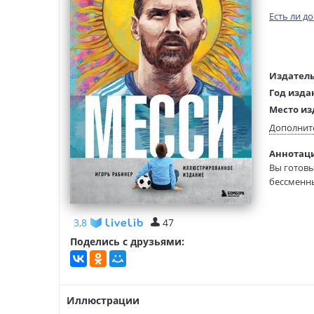
Есть ли д
Издатель
Год изда
Место из
Возраст:
Дополнит
Язык тек
Аннотаци
Редактор
Вы готовы
составит
бессменн
Тип обло
Формат:
Мы расска
3,8
47
полях.
Поделись с друзьями:
В этой кн
Данная кн
волнение 
Иллюстрации