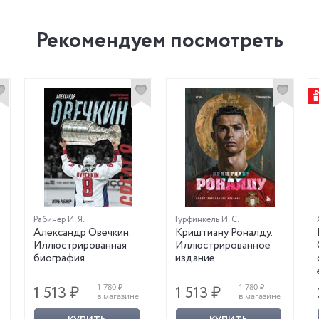
Рекомендуем посмотреть
Рабинер И. Я.
Гурфинкель И. С.
Александр Овечкин.
Криштиану Роналду.
Иллюстрированная
Иллюстрированное
биография
издание
1 780 ₽
1 780 ₽
1 513 ₽
1 513 ₽
в магазине
в магазине