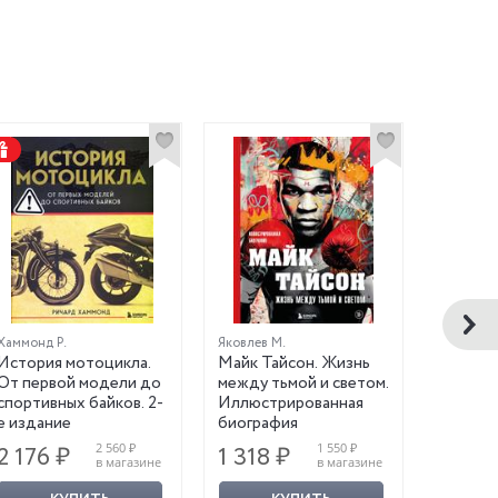
Хаммонд Р.
Яковлев М.
Грюн Х.
История мотоцикла.
Майк Тайсон. Жизнь
Большая
От первой модели до
между тьмой и светом.
футбол
спортивных байков. 2-
Иллюстрированная
е издание
биография
2 560 ₽
1 550 ₽
2 176 ₽
1 318 ₽
1 615
в магазине
в магазине