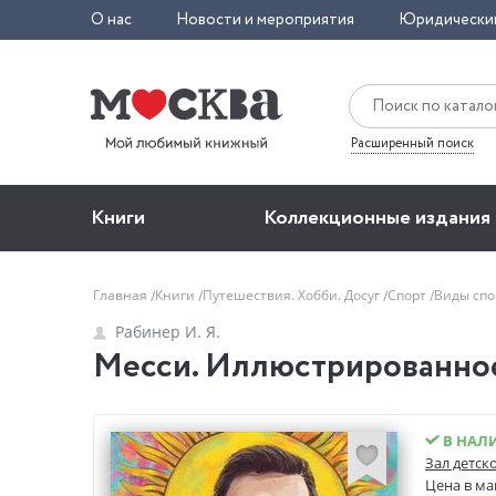
О нас
Новости и мероприятия
Юридически
Расширенный поиск
Книги
Коллекционные издания
Главная
Книги
Путешествия. Хобби. Досуг
Спорт
Виды сп
Рабинер И. Я.
Месси. Иллюстрированное 
В НАЛ
Зал детск
Цена в ма