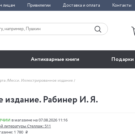
м лицам
Привилегии
Доставка и оплата
Контакты
Антикварные книги
Подарки
орта
Месси. Иллюстрированное издание
издание. Рабинер И. Я.
ИЧИИ
в магазине на 07.08.2026 11:16
ой литературы Стеллаж: 511
газине:
1 780