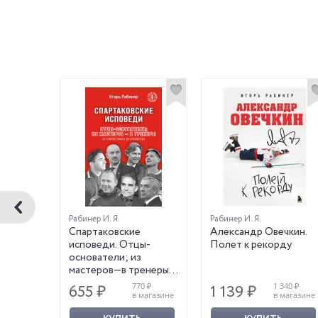
Рабинер И. Я.
Рабинер И. Я.
Спартаковские
Александр Овечкин.
исповеди. Отцы-
Полет к рекорду
основатели; из
мастеров—в тренеры.
От Старостиных до
410 ₽
770 ₽
1 340 ₽
655 ₽
1 139 ₽
Аленичева
магазине
в магазине
в магазине