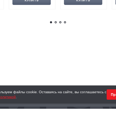
КУПИТЬ
КУПИТЬ
льзуем файлы cookie. Оставаясь на сайте, вы соглашаетесь с
Пр
олитикой
.
КНИГИ
АНТИКВАРНЫЕ КНИГИ
ПОДАРКИ