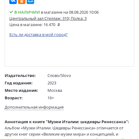
В НАЛИЧИИ
в магазине на 08.08.2026 10:06
Центральный зал Стеллаж: 310; Полка: 3
Цена в магазине:
16 470
Есть ли доставка в мой город?
Издательство:
Слово/Slovo
Год издания:
2023
Место издания:
Москва
Возраст:
16+
Язык текста:
русский
Дополнительная информация
Тип обложки:
Твердый переплет
(ткань+суперобл.+футляр)
Аннотация к книге "Музеи Италии: шедевры Ренессанса":
Формат:
240х295 мм
Альбом «Музеи Италии. Шедевры Ренессанса» отличается от
Размеры в мм
312x255x55
других книг серии «Великие музеи мира» и концепцией, и
(ДхШхВ):