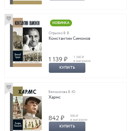
НОВИНКА
Огрызко В. В.
Константин Симонов
1 340 ₽
1 139 ₽
в магазине
КУПИТЬ
Белоногова В. Ю.
Хармс
990 ₽
842 ₽
в магазине
КУПИТЬ