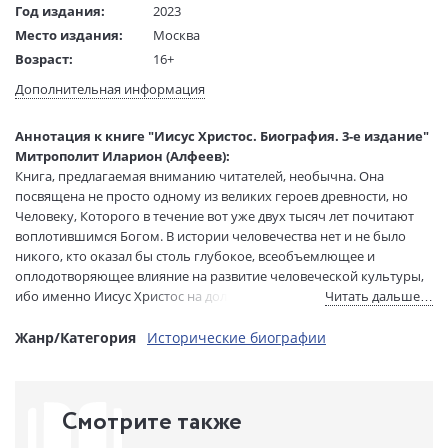
Год издания:
2023
Место издания:
Москва
Возраст:
16+
Язык текста:
русский
Дополнительная информация
Тип обложки:
Твердый переплет
Формат:
84х108 1/32
Аннотация к книге "Иисус Христос. Биография. 3-е издание"
Размеры в мм
206x135x32
Митрополит Иларион (Алфеев):
(ДхШхВ):
Книга, предлагаемая вниманию читателей, необычна. Она
Вес:
675 гр.
посвящена не просто одному из великих героев древности, но
Человеку, Которого в течение вот уже двух тысяч лет почитают
Страниц:
650
воплотившимся Богом. В истории человечества нет и не было
Тираж:
5000 экз.
никого, кто оказал бы столь глубокое, всеобъемлющее и
Код товара:
1161825
оплодотворяющее влияние на развитие человеческой культуры,
Артикул:
9785235050938
ибо именно Иисус Христос на долгие века задал вектор
Читать дальше…
ISBN:
978-5-235-05093-8
культурного развития нескольких континентов.
Но, признавая Иисуса Богом, можно ли издавать книгу о Нем в
Жанр/Категория
Исторические биографии
В продаже с:
21.08.2023
светской серии, посвященной «жизни замечательных людей»? Да,
объясняет нам автор книги, ибо Церковь всегда заявляла твердо
и однозначно: Он является полноценным Богом, но
Смотрите также
одновременно является и полноценным человеком, во всем —
кроме греха — подобным нам.