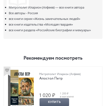
Земная история Иисуса Христа прослеживается автором на
основании всех имеющихся в нашем распоряжении источников;
Митрополит Иларион (Алфеев) —
все книги автора
проведен сравнительный анализ всех четырех Евангелий,
Все авторы - Россия
выявлены причины содержащихся в них различий, степень их
все книги серии
«Жизнь замечательных людей»
достоверности. При этом книга написана живым, доступным
все книги издательства
«Молодая гвардия»
языком и обращена к самому широкому кругу читателей.
все книги раздела
«Российские биографии и мемуары»
Рекомендуем посмотреть
Митрополит Иларион (Алфеев)
Апостол Петр
1 200 ₽
1 020 ₽
в магазине
КУПИТЬ