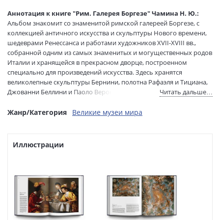
(ткань+суперобл.+футляр)
Аннотация к книге "Рим. Галерея Боргезе" Чамина Н. Ю.:
Размеры в мм
310x255x50
Альбом знакомит со знаменитой римской галереей Боргезе, с
(ДхШхВ):
коллекцией античного искусства и скульптуры Нового времени,
Вес:
3290 гр.
шедеврами Ренессанса и работами художников XVII-XVIII вв.,
Страниц:
448
собранной одним из самых знаменитых и могущественных родов
Код товара:
1162188
Италии и хранящейся в прекрасном дворце, построенном
специально для произведений искусства. Здесь хранятся
Артикул:
СЛ-00000402
великолепные скульптуры Бернини, полотна Рафаэля и Тициана,
ISBN:
978-5-387-02002-5
Джованни Беллини и Паоло Веронезе, Перуджино и Корреджо,
Читать дальше…
В продаже с:
23.08.2023
Кранаха и Рубенса и других знаменитых мастеров.
Жанр/Категория
Великие музеи мира
Иллюстрации