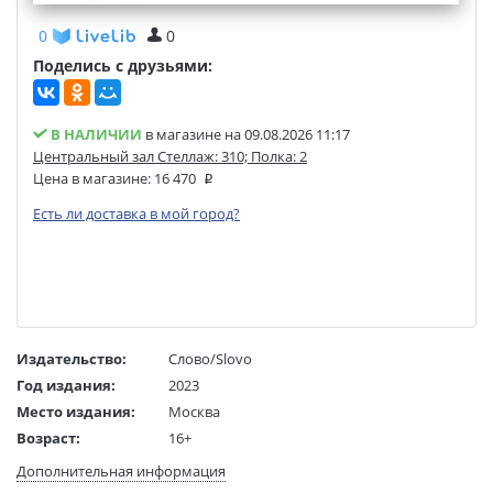
0
0
Поделись с друзьями:
В НАЛИЧИИ
в магазине на 09.08.2026 11:17
Центральный зал Стеллаж: 310; Полка: 2
Цена в магазине:
16 470
Есть ли доставка в мой город?
Издательство:
Слово/Slovo
Год издания:
2023
Место издания:
Москва
Возраст:
16+
Язык текста:
русский
Дополнительная информация
Тип обложки:
Твердый переплет