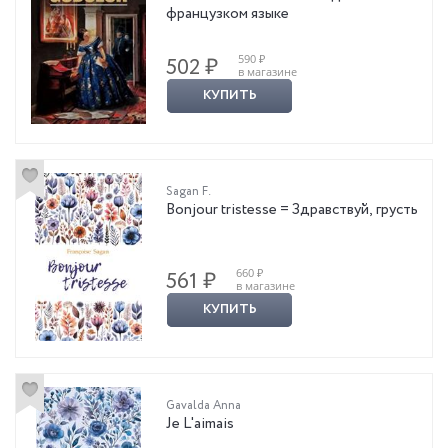
французком языке
590 ₽
502 ₽
в магазине
КУПИТЬ
Sagan F.
Bonjour tristesse = Здравствуй, грусть
660 ₽
561 ₽
в магазине
КУПИТЬ
Gavalda Anna
Je L'aimais