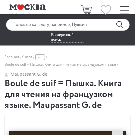
Расширенный
поиск
...
Главная
Книги
Boule de suif = Пышка. Книга для чтения на французком языке
Maupassant G. de
Boule de suif = Пышка. Книга
для чтения на французком
языке. Maupassant G. de