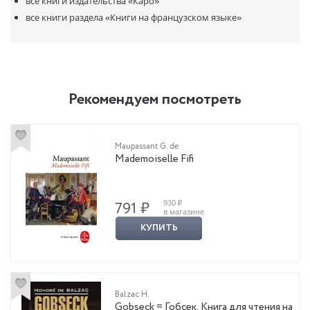
все книги издательства
«Каро»
все книги раздела
«Книги на французском языке»
Рекомендуем посмотреть
Maupassant G. de
Mademoiselle Fifi
930 ₽
791 ₽
в магазине
КУПИТЬ
Balzac H.
Gobseck = Гобсек. Книга для чтения на