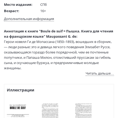
Место издания:
СПб
Возраст:
16+
Язык текста:
французский/русский
Дополнительная информация
Язык оригинала:
французский
Тип обложки:
Мягкая обложка
Аннотация к книге "Boule de suif = Пышка. Книга для чтения
Формат:
70х100 1/32
на французком языке" Maupassant G. de:
Герои новелл Ги де Мопассана (1850–1893), вошедших в сборник,
Размеры в мм
165x120x8
— люди разные: это и девица легкого поведения Элизабет Руссе,
(ДхШхВ):
оказывающаяся гораздо более порядочной, чем ее почтенные
Вес:
90 гр.
попутчики, и Папаша Милон, отомстивший пруссакам за гибель
Страниц:
192
сына, и скучающие буржуа, и предприимчивые молодые
Тираж:
2000 экз.
женщины.
Код товара:
1164355
Читать дальше…
Артикул:
6541
Предлагаем вниманию читателей неадаптированный текст
ISBN:
978-5-9925-1145-1
новелл с комментариями и словарем.
Иллюстрации
В продаже с:
14.09.2023