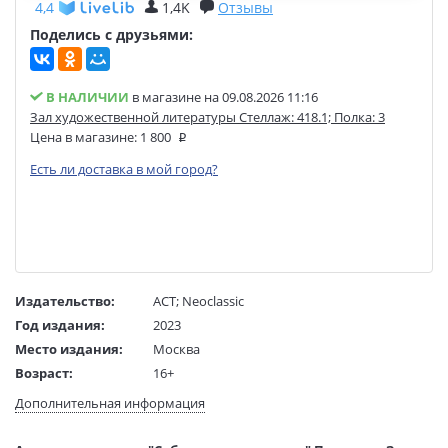
4,4
1,4K
Отзывы
Поделись с друзьями:
В НАЛИЧИИ
в магазине на 09.08.2026 11:16
Зал художественной литературы Стеллаж: 418.1; Полка: 3
Цена в магазине:
1 800
Есть ли доставка в мой город?
Издательство:
АСТ
;
Neoclassic
Год издания:
2023
Место издания:
Москва
Возраст:
16+
Язык текста:
русский
Дополнительная информация
Тип обложки:
Твердый переплет
Формат:
70х90 1/16