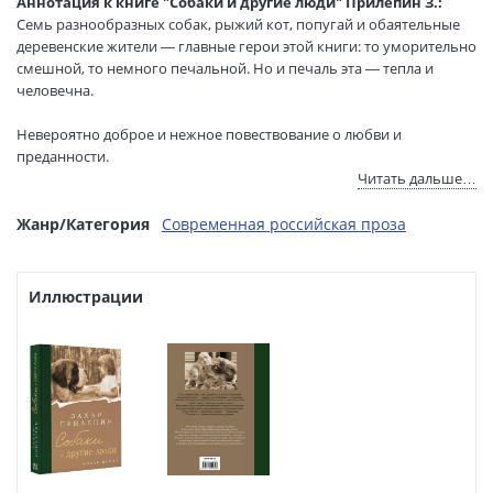
Аннотация к книге "Собаки и другие люди" Прилепин З.:
Размеры в мм
218x170x25
Семь разнообразных собак, рыжий кот, попугай и обаятельные
(ДхШхВ):
деревенские жители — главные герои этой книги: то уморительно
Вес:
430 гр.
смешной, то немного печальной. Но и печаль эта — тепла и
человечна.
Страниц:
251
Тираж:
15000 экз.
Невероятно доброе и нежное повествование о любви и
Код товара:
1165223
преданности.
Артикул:
ASE000000000875970
Читать дальше…
ISBN:
978-5-17-159439-8
О братьях наших меньших, преподающих нам удивительные
уроки.
Жанр/Категория
Современная российская проза
В продаже с:
21.09.2023
О том, что боль — преодолима, а жизнь — удивительна.
Особенно — с такими невероятными друзьями.
Иллюстрации