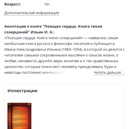
Возраст:
16+
Язык текста:
русский
Дополнительная информация
Тип обложки:
Мягкая обложка
Формат:
60х84 1/16
Аннотация к книге "Поющее сердце. Книга тихих
Размеры в мм
200x140x12
созерцаний" Ильин И. А.:
(ДхШхВ):
«Поющее сердце. Книга тихих созерцаний» — наверное, самая
Вес:
205 гр.
необычная книга русского философа, писателя и публициста
Ивана Александровича Ильина (1883–1954), в которой он делится с
Страниц:
228
читателем самыми сокровенными мыслями о смысле жизни, о
Код товара:
1175905
любви, ненависти, дружбе, вере, молитве и о тех нравственных
Артикул:
9785002280797
ценностях, которые помогают человеку преодолевать бури и
ISBN:
978-5-00228-079-7
невзгоды постоянно меняющейся жизни в нашем жестоком
Читать дальше…
В продаже с:
07.12.2023
мире. Сам Иван Александрович говорил так: «Есть только одно
истинное „счастье“ на земле — пение человеческого сердца. Если
оно поет, то у человека есть почти все: почти, потому что ему
Иллюстрации
остается еще позаботиться о том, чтобы сердце его не
разочаровывалось в любимом предмете и не замолкло... » Для
широкого круга читателей.