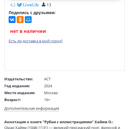
4,2
13
Поделись с друзьями:
нет в наличии
Есть ли доставка в мой город?
Издательство:
АСТ
Год издания:
2024
Место издания:
Москва
Возраст:
16+
Язык текста:
русский
Дополнительная информация
Язык оригинала:
персидский
Редактор/
Девятайкина Н.
Аннотация к книге "Рубаи с иллюстрациями" Хайям О.:
составитель:
Омар Хайям (1048–1131) — великий персидский поэт, философ и