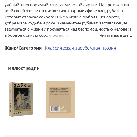
Перевод:
Ватагин М.
учёный, неоспоримый классик мировой лирики. На протяжении
Тип обложки:
Твердый переплет
всей своей жизни он писал стихотворные афоризмы, рубаи, в
которых отражал сокровенные мысли о любви и ненависти,
Формат:
60х90 1/32
добре и зле, судьбе и роке. Знаменитые рубайат, заставляющие
Размеры в мм
148x115x14
задуматься о жизни и посмеяться над беспомощностью человека
(ДхШхВ):
в борьбе с самим собой, остаются актуальны по сей день.
Читать дальше…
Вес:
195 гр.
Страниц:
128
Жанр/Категория
Классическая зарубежная поэзия
Тираж:
2000 экз.
Код товара:
1177497
Артикул:
ASE000000000876306
Иллюстрации
ISBN:
978-5-17-159733-7
В продаже с:
20.12.2023