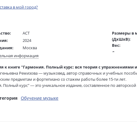
оставка в мой город?
ство:
АСТ
Размеры в 
(ДхШхВ):
ния:
2024
Вес:
дания:
Москва
Страниц:
12+
ельная информация
Тираж:
ста:
русский
я к книге "Гармония. Полный курс: вся теория с упражнениями и
Код товара:
/
Манухина А.
геньевна Ремизова — музыковед, автор справочных и учебных пособ
Артикул:
ель:
ским предметам и фортепиано со стажем работы более 15-ти лет.
жки:
Мягкая обложка
ISBN:
. Полный курс" — это уникальное издание, составленное по авторско
84х108 1/16
В продаже с
 который входит в программу музыкальных училищ, колледжей и кон
изложен в пособии максимально понятно и доступно. Каждая глава вк
тегория
Обучение музыке
здания вы найдете шпаргалки, с помощью которых можно быстро и эф
редназначено для тех, кто изучает теорию музыки самостоятельно, по
ться к вступительным экзаменам в музыкальные учебные заведения.