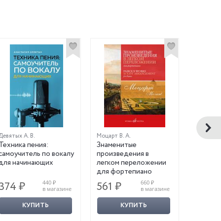
Девятых А. В.
Моцарт В. А.
Черни К.
Техника пения:
Знаменитые
Избран
самоучитель по вокалу
произведения в
для фо
для начинающих
легком переложении
для фортепиано
440 ₽
660 ₽
374 ₽
561 ₽
604 
в магазине
в магазине
КУПИТЬ
КУПИТЬ