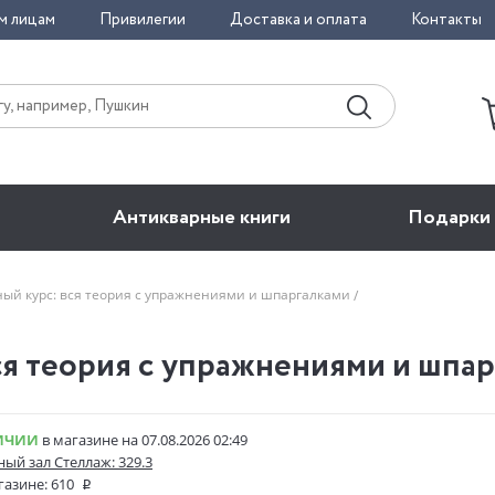
м лицам
Привилегии
Доставка и оплата
Контакты
Антикварные книги
Подарки
ный курс: вся теория с упражнениями и шпаргалками
я теория с упражнениями и шпарг
ИЧИИ
в магазине на 07.08.2026 02:49
ый зал Стеллаж: 329.3
газине:
610