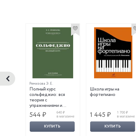
Ремизова Э. Е.
я:
Полный курс
Школа игры на
ной
сольфеджио: вся
фортепиано
теория с
упражнениями и
ключами
150 ₽
640 ₽
1 700 ₽
544 ₽
1 445 ₽
магазине
в магазине
в магазине
КУПИТЬ
КУПИТЬ