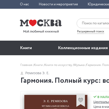
О нас
Новости и мероприятия
Юридически
Расширенный поиск
Книги
Коллекционные издания
Главная
Книги
Книги по искусству
Музыка
Гармония. Пол
Ремизова Э. Е.
Гармония. Полный курс: вс
В НАЛ
Центральн
Цена в ма