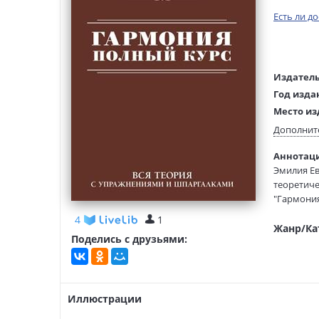
Есть ли д
Издатель
Год изда
Место из
Возраст:
Дополнит
Язык тек
Аннотаци
Редактор
Эмилия Ев
составит
теоретиче
Тип обло
"Гармония
Формат:
предмета,
4
1
материал 
Жанр/Ка
Поделись с друзьями:
В конце и
Издание п
подготови
Иллюстрации