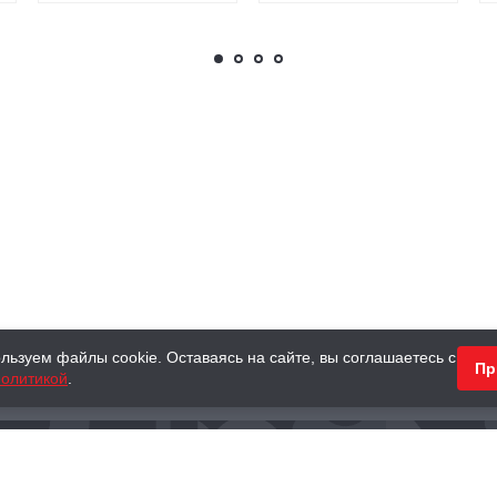
льзуем файлы cookie. Оставаясь на сайте, вы соглашаетесь с
Пр
олитикой
.
КНИГИ
АНТИКВАРНЫЕ КНИГИ
ПОДАРКИ
Наш интернет-магазин
Тел.:
+ 7 (495) 797-87-16
,
8 (800) 101-87-16