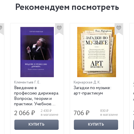
Рекомендуем посмотреть
Клементьев Г. Е.
Кирнарская Д. К.
Введение в
Загадки по музыке:
профессию дирижера.
арт-практикум
Вопросы, теории и
практики. Учебное
пособие. С
2 430 ₽
830 ₽
2 066 ₽
706 ₽
АВТОГРАФОМ
в магазине
в магазине
КУПИТЬ
КУПИТЬ