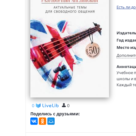
Есть ли д
Издатель
Год изда
Место из
Возраст:
Дополнит
Язык тек
Аннотаци
Редактор
Учебное п
составит
школы и в
Тип обло
Каждый те
Формат:
данной те
наиболее 
Пособие р
0
0
Поделись с друзьями: