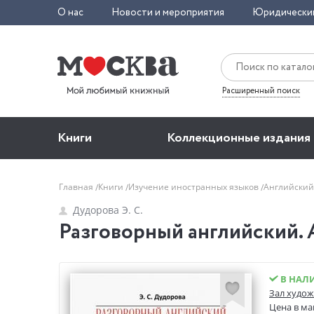
О нас
Новости и мероприятия
Юридически
Расширенный поиск
Книги
Коллекционные издания
Главная
Книги
Изучение иностранных языков
Английский
Дудорова Э. С.
Разговорный английский. 
В НАЛ
Зал худож
Цена в ма