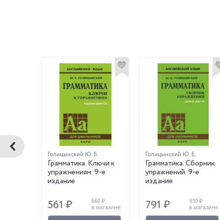
Голицынский Ю. Б.
Голицынский Ю. Б.
к.
Грамматика. Ключи к
Грамматика. Сборник
жер
упражнениям. 9-е
упражнений. 9-е
издание
издание
0 ₽
660 ₽
930 ₽
561 ₽
791 ₽
магазине
в магазине
в магазине