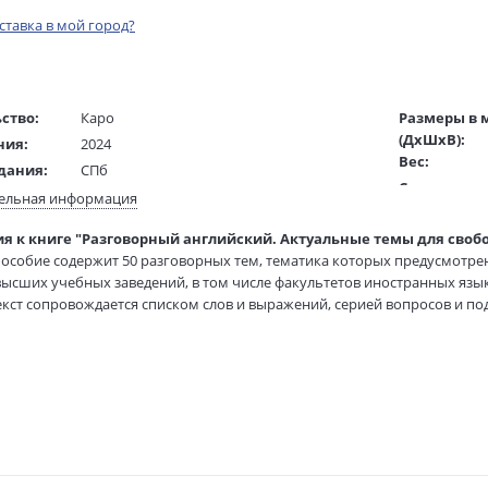
оставка в мой город?
ство:
Каро
Размеры в 
(ДхШхВ):
ния:
2024
Вес:
дания:
СПб
Страниц:
12+
ельная информация
Тираж:
ста:
английский/русский
я к книге "Разговорный английский. Актуальные темы для свобо
Код товара:
/
Беспалова И.
особие содержит 50 разговорных тем, тематика которых предусмотре
Артикул:
ель:
ысших учебных заведений, в том числе факультетов иностранных язы
жки:
Мягкая обложка
ISBN:
кст сопровождается списком слов и выражений, серией вопросов и под
60х88 1/16
В продаже с
мой. В ряде случаев, при избыточности последних, в задание включает
употребительных словосочетаний в разговоре на конкретную тему.
ассчитано на учащихся и студентов, уровень знаний которых определяет