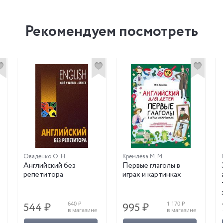
Рекомендуем посмотреть
Оваденко О. Н.
Кремлёва М. М.
Английский без
Первые глаголы в
репетитора
играх и картинках
640 ₽
1 170 ₽
544 ₽
995 ₽
в магазине
в магазине