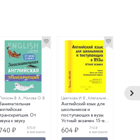
Погосян В. А.
,
Малова О. В.
Цветкова И. В.
,
Клепальченко И. А.
,
Мыльцева 
Занимательная
Английский язык для
500 анг
английская
школьников и
Уровень
транскрипция. От
поступающих в вузы.
тренаж
звука к звуку
Устный экзамен. 15-е
издание
870 ₽
710 ₽
740 ₽
604 ₽
332 ₽
в магазине
в магазине