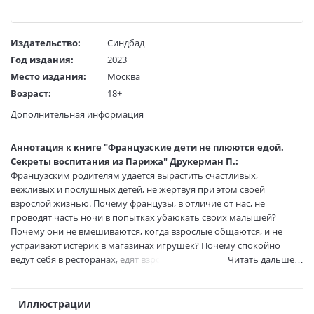
Издательство:
Синдбад
Год издания:
2023
Место издания:
Москва
Возраст:
18+
Язык текста:
русский
Дополнительная информация
Язык оригинала:
английский
Перевод:
Змеева Ю.
Аннотация к книге "Французские дети не плюются едой.
Тип обложки:
Мягкая обложка
Секреты воспитания из Парижа" Друкерман П.:
Французским родителям удается вырастить счастливых,
Формат:
76х100 1/32
вежливых и послушных детей, не жертвуя при этом своей
Размеры в мм
178x115x14
взрослой жизнью. Почему французы, в отличие от нас, не
(ДхШхВ):
проводят часть ночи в попытках убаюкать своих малышей?
Вес:
175 гр.
Почему они не вмешиваются, когда взрослые общаются, и не
Страниц:
352
устраивают истерик в магазинах игрушек? Почему спокойно
Тираж:
3000 экз.
ведут себя в ресторанах, едят взрослые блюда и способны без
Читать дальше…
Код товара:
1186460
скандала выслушать родительское "нет"?
Француженки обожают своих детей, но не позволяют им
ISBN:
978-5-00131-477-6
погубить свою фигуру, карьеру и социальную жизнь. Даже с
Иллюстрации
В продаже с:
19.03.2024