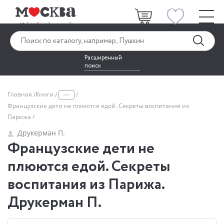
Расширенный
поиск
...
Главная
Книги
Французские дети не плюются едой. Секреты воспитания из
Парижа
Друкерман П.
Французские дети не
плюются едой. Секреты
воспитания из Парижа.
Друкерман П.