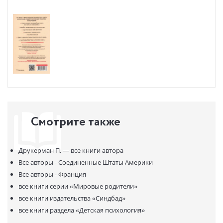
грудными детьми они выглядят модно и сексуально. Как это им
удается?
Американская журналистка Памела Друкерман, живущая в
Париже с мужем-англичанином и тремя детьми, исследовала
феномен французского воспитания. У нее получилась очень
личная, живая, полная юмора и одновременно практичная книга,
раскрывающая секреты французов, чьи дети прекрасно спят,
хорошо едят и не допекают своих родителей.
* НЕЗАКОННОЕ ПОТРЕБЛЕНИЕ НАРКОТИЧЕСКИХ СРЕДСТВ,
ПСИХОТРОПНЫХ ВЕЩЕСТВ, ИХ АНАЛОГОВ ПРИЧИНЯЕТ ВРЕД
ЗДОРОВЬЮ, ИХ НЕЗАКОННЫЙ ОБОРОТ ЗАПРЕЩЁН И ВЛЕЧЕТ
Смотрите также
УСТАНОВЛЕННУЮ ЗАКОНОДАТЕЛЬСТВОМ ОТВЕТСТВЕННОСТЬ.
Друкерман П. —
все книги автора
Все авторы - Соединенные Штаты Америки
Все авторы - Франция
все книги серии
«Мировые родители»
все книги издательства
«Синдбад»
все книги раздела
«Детская психология»