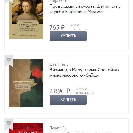
Мюриель Р.
Предсказанная смерть. Шпионки на
службе Екатерины Медичи
900 ₽
765 ₽
в магазине
КУПИТЬ
Штангнет Б.
Эйхман до Иерусалима. Спокойная
жизнь массового убийцы
3 400 ₽
2 890 ₽
в магазине
КУПИТЬ
Доунер Л.