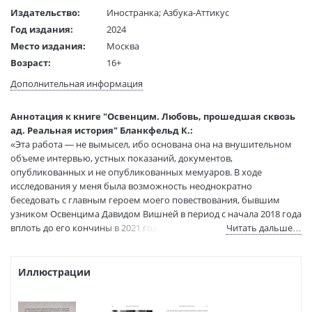
Издательство:
Иностранка
;
Азбука-Аттикус
Год издания:
2024
Место издания:
Москва
Возраст:
16+
Язык текста:
русский
Дополнительная информация
Язык оригинала:
английский
Перевод:
Агафонова Г.И.
Аннотация к книге "Освенцим. Любовь, прошедшая сквозь
Тип обложки:
Твердый переплет
ад. Реальная история" Бланкфельд К.:
«Эта работа — не вымысел, ибо основана она на внушительном
Формат:
60х88 1/16
объеме интервью, устных показаний, документов,
Размеры в мм
215x145x34
опубликованных и не опубликованных мемуаров. В ходе
(ДхШхВ):
исследования у меня была возможность неоднократно
Вес:
755 гр.
беседовать с главным героем моего повествования, бывшим
Страниц:
512
узником Освенцима Давидом Вишней в период с начала 2018 года
Тираж:
3000 экз.
вплоть до его кончины в 2021 году. А вот главную героиню - Хелен
Читать дальше…
Код товара:
1186609
«Циппи» Тихауэр (тоже бывшую узницу Освенцима) я в живых,
увы, не застала. Но она оставила после себя десятки свидетельств,
Артикул:
15648
а главное — недавно обнаруженную рукопись воспоминаний.»
Иллюстрации
ISBN:
978-5-389-24233-3
Керен Бланкфельд
В продаже с:
21.03.2024