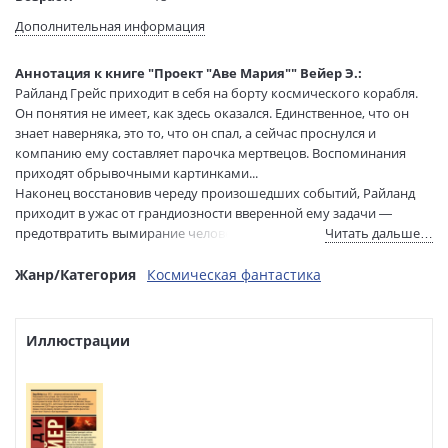
Язык текста:
русский
Дополнительная информация
Язык оригинала:
английский
Редактор/
Демичев В.
Аннотация к книге "Проект "Аве Мария"" Вейер Э.:
составитель:
Райланд Грейс приходит в себя на борту космического корабля.
Перевод:
Акопян О.
Он понятия не имеет, как здесь оказался. Единственное, что он
Тип обложки:
Мягкая обложка
знает наверняка, это то, что он спал, а сейчас проснулся и
компанию ему составляет парочка мертвецов. Воспоминания
Формат:
76х100 1/32
приходят обрывочными картинками...
Размеры в мм
180x115x28
Наконец восстановив череду произошедших событий, Райланд
(ДхШхВ):
приходит в ужас от грандиозности вверенной ему задачи —
Вес:
335 гр.
предотвратить вымирание человеческого рода. Эта сверхсложная
Читать дальше…
Страниц:
672
миссия — билет в один конец, и на Землю ему уже не вернуться. И
Тираж:
3000 экз.
помощи, похоже, ждать неоткуда…
Жанр/Категория
Космическая фантастика
Код товара:
1187796
* НЕЗАКОННОЕ ПОТРЕБЛЕНИЕ НАРКОТИЧЕСКИХ СРЕДСТВ,
Артикул:
ASE000000000874914
ПСИХОТРОПНЫХ ВЕЩЕСТВ, ИХ АНАЛОГОВ ПРИЧИНЯЕТ ВРЕД
ISBN:
Иллюстрации
978-5-17-158272-2
ЗДОРОВЬЮ, ИХ НЕЗАКОННЫЙ ОБОРОТ ЗАПРЕЩЁН И ВЛЕЧЕТ
В продаже с:
01.04.2024
УСТАНОВЛЕННУЮ ЗАКОНОДАТЕЛЬСТВОМ ОТВЕТСТВЕННОСТЬ.