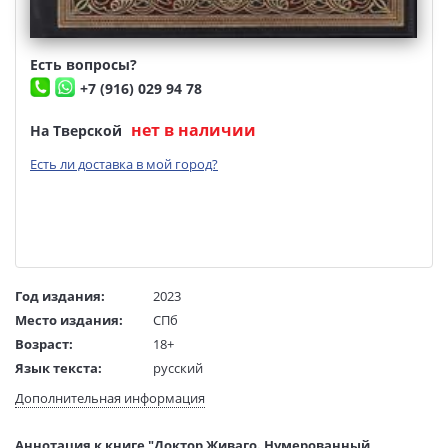
Есть вопросы?
+7 (916) 029 94 78
нет в наличии
На Тверской
Есть ли доставка в мой город?
Год издания:
2023
Место издания:
СПб
Возраст:
18+
Язык текста:
русский
Тип обложки:
Кожаный переплет
Дополнительная информация
Тиснение:
Блинтовое (красочное )
Бумага:
Офсетная
Аннотация к книге "Доктор Живаго. Нумерованный