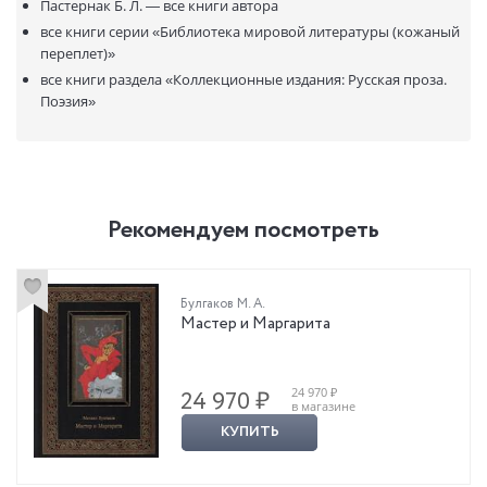
Пастернак Б. Л. —
все книги автора
все книги серии
«Библиотека мировой литературы (кожаный
переплет)»
все книги раздела
«Коллекционные издания: Русская проза.
Поэзия»
Рекомендуем посмотреть
Булгаков М. А.
Мастер и Маргарита
24 970 ₽
24 970 ₽
в магазине
КУПИТЬ