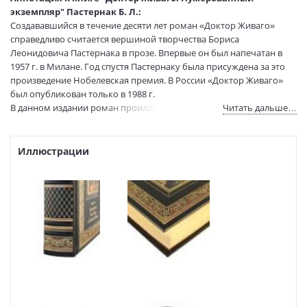
Обрез:
Торшонированный золотой
экземпляр" Пастернак Б. Л.:
Создававшийся в течение десяти лет роман «Доктор Живаго»
Иллюстрации:
С иллюстрациями
справедливо считается вершиной творчества Бориса
Иллюстраторы:
Косач Татьяна
Леонидовича Пастернака в прозе. Впервые он был напечатан в
Размеры в мм
245x180x45
1957 г. в Милане. Год спустя Пастернаку была присуждена за это
(ДхШхВ):
произведение Нобелевская премия. В России «Доктор Живаго»
Вес:
835 гр.
был опубликован только в 1988 г.
Страниц:
496
В данном издании роман проиллюстрирован рисунками
Читать дальше…
Код товара:
1188892
современной художницы Татьяны Косач.
Артикул:
К396БЗ
Иллюстрации
В продаже с:
10.04.2024