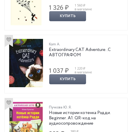
1 560 ₽
1 326 ₽
в магазине
КУПИТЬ
Kom A.
Extraordinary CAT Adventure..С
АВТОГРАФОМ
1 220 ₽
1 037 ₽
в магазине
КУПИТЬ
Пучкова Ю. Я.
Новые истории котенка Рэдди.
Beginner. A1. QR-код на
аудиосопровождение
380 ₽