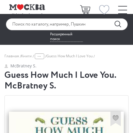
Расширенный
поиск
...
Главная
Книги
Guess How Much I Love You
McBratney S.
Guess How Much I Love You.
McBratney S.