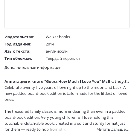
Издательство:
Walker books
Год издания:
2014
Язык текста:
английский
Тип обложки:
Твердый переплет
Размеры в мм
185x155x22
Дополнительная информация
(ДхШхВ):
Вес:
400 гр.
Аннотация к книге "Guess How Much I Love You" McBratney S.:
Страниц:
29
Celebrate twenty-five years of love right up to the moon and back! A
Код товара:
1191298
new padded board-book edition is tailor-made for the littlest of loved
Артикул:
12651158
ones.
ISBN:
978-1-4063-5878-0
The treasured family classic is more endearing than ever in a padded
В продаже с:
13.05.2024
board-book edition. Very young children will love holding this
touchable, clutch-able book, created in a soft and sturdy format just
for them — ready to hop from stroller to story time, from bedtime to
Читать дальше…