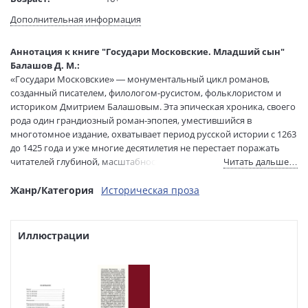
Язык текста:
русский
Дополнительная информация
Редактор/
Щеникова-Архарова А.
составитель:
Аннотация к книге "Государи Московские. Младший сын"
Тип обложки:
Мягкая обложка
Балашов Д. М.:
Формат:
76х100 1/32
«Государи Московские» — монументальный цикл романов,
Размеры в мм
180x115x30
созданный писателем, филологом-русистом, фольклористом и
(ДхШхВ):
историком Дмитрием Балашовым. Эта эпическая хроника, своего
Вес:
345 гр.
рода один грандиозный роман-эпопея, уместившийся в
многотомное издание, охватывает период русской истории с 1263
Страниц:
704
до 1425 года и уже многие десятилетия не перестает поражать
Тираж:
3000 экз.
читателей глубиной, масштабностью, яркостью образов и
Читать дальше…
Код товара:
1199918
мастерской стилизацией языка.
Артикул:
А0000028922
Вместе романы цикла образуют своего рода летопись, в которой
Жанр/Категория
Историческая проза
ISBN:
978-5-389-26194-5
исторические события жизни крупных княжеств
разворачиваются год за годом, где отражены быт и нравы
В продаже с:
14.08.2024
различных сословий, представлены судьбы, облик и характер
Иллюстрации
сотен исторических деятелей.
Открывающий цикл роман «Младший сын» повествует о жизни
первого московского князя, младшего сына Александра Невского
Даниила Александровича.