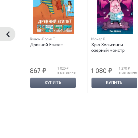
Гишон-Лорье Т.
Мойер Р.
ней
Древний Египет
Хрю Хельсинг и
озерный монстр
000 ₽
1 020 ₽
1 270 ₽
867 ₽
1 080 ₽
магазине
в магазине
в магазине
КУПИТЬ
КУПИТЬ