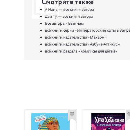
Смотрите также
А Нань —
все книги автора
Дай Ту —
все книги автора
Все авторы - Вьетнам
все книги серии
«Императорские коты в Запр
все книги издательства
«Махаон»
все книги издательства
«Азбука-Аттикус»
все книги раздела
«Комиксы для детей»