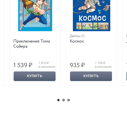
Дюпэн О.
Приключения Тома
Космос
Сойера
1 810 ₽
1 100 ₽
1 539 ₽
935 ₽
в магазине
в магазине
КУПИТЬ
КУПИТЬ