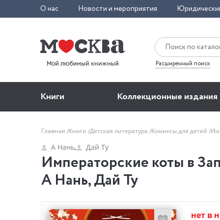
О нас
Новости и мероприятия
Юридически
Расширенный поиск
Книги
Коллекционные издания
Главная
Книги
Детская литература
Комиксы для детей
Им
А Нань
,
Дай Ту
Императорские коты в Зап
А Нань, Дай Ту
нет в 