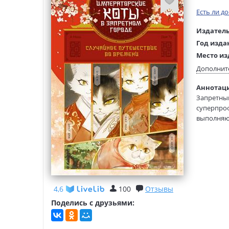
Есть ли д
Издатель
Год изда
Место из
Возраст:
Дополнит
Язык тек
Аннотаци
Язык ори
Запретный
Редактор
суперпроф
составит
выполняют
Перевод:
путешест
Тип обло
4,6
100
Отзывы
Поделись с друзьями: