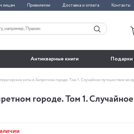
м лицам
Привилегии
Доставка и оплата
Контакты
Антикварные книги
Подарки
ператорские коты в Запретном городе. Том 1. Случайное путешествие во 
ретном городе. Том 1. Случайное
наличии