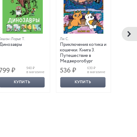
Гишон-Лорье Т.
Ли С.
Эрже
Динозавры
Приключения котика и
Тинтин 
кошечки. Книга 3.
Путешествие в
Медверогобург
940 ₽
630 ₽
799 ₽
536 ₽
2 227
в магазине
в магазине
КУПИТЬ
КУПИТЬ