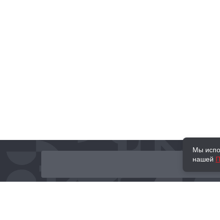
Мы испо
нашей
П
О нас
Наши проекты
Новости и мероприятия
Привилегии