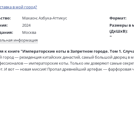
оставка в мой город?
ство:
Махаон
;
Азбука-Аттикус
Формат:
ния:
2024
Размеры в 
(ДхШхВ):
дания:
Москва
Вес:
10 - 12
ельная информация
Страниц:
ста:
русский
я к книге "Императорские коты в Запретном городе. Том 1. Случ
Тираж:
гинала:
вьетнамский
 город — резиденция китайских династий, самый большой дворец в ми
Код товара:
/
Родионова Н. Н.
ессионалов — императорские коты. Только им доверяют самые секретн
Артикул:
ель:
. И вот — новая миссия! Пропал древнейший артефак — фарфоровая ч
Сердюков А.
ISBN:
вие в таинственный мир духов… Продолжение следует…
жки:
Твердый переплет
В продаже с