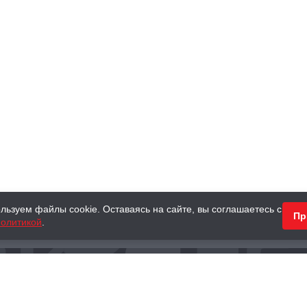
льзуем файлы cookie. Оставаясь на сайте, вы соглашаетесь с
Пр
олитикой
.
КНИГИ
АНТИКВАРНЫЕ КНИГИ
ПОДАРКИ
Наш интернет-магазин
Тел.:
+ 7 (495) 797-87-16
,
8 (800) 101-87-16
WhatsApp:
+7 (985) 730-12-15