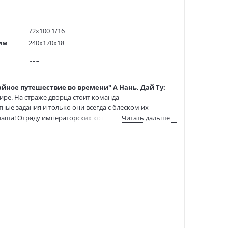
72х100 1/16
мм
240x170x18
655 гр.
200
айное путешествие во времени" А Нань, Дай Ту:
5000 экз.
ре. На страже дворца стоит команда
1201327
ые задания и только они всегда с блеском их
А0000026757
аша! Отряду императорских котов предстоит
Читать дальше…
978-5-389-24112-1
:
28.08.2024