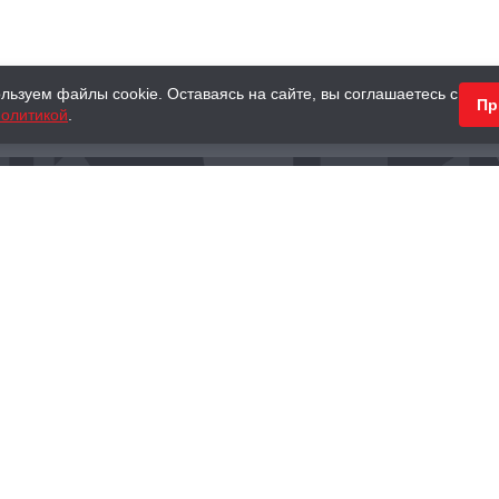
льзуем файлы cookie. Оставаясь на сайте, вы соглашаетесь с
Пр
олитикой
.
КНИГИ
АНТИКВАРНЫЕ КНИГИ
ПОДАРКИ
Наш интернет-магазин
Тел.:
+ 7 (495) 797-87-16
,
8 (800) 101-87-16
WhatsApp:
+7 (985) 730-12-15
Книжный магазин «Москва»
П
125375, г. Москва, ул. Тверская, д. 8, к. 1
и
ых
Тел.:
+7 (495) 797-87-17
Ежедневно с 10:00 до 22:00
info@moscowbooks.ru