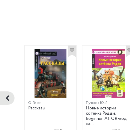
О. Генри
Пучкова Ю. Я.
ook and
Рассказы
Новые истории
котенка Рэдди.
Beginner. A1. QR-код
на
аудиосопровождение