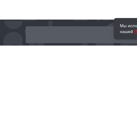
Мы испо
нашей
П
О нас
Наши проекты
Новости и мероприятия
Привилегии
Доставка и оплата
Контакты
Политика обработк
Отзывы
персональных данн
© 2002–2026 «Торговый Дом Книги «МОСКВА»
info@moscowbooks.ru