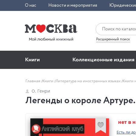
О нас
Новости и мероприятия
Юридически
Расширенный поиск
Книги
Коллекционные издания
Главная
Книги
Литература на иностранных языках
Книги 
О. Генри
Легенды о короле Артуре.
нет в 
Есть ли д