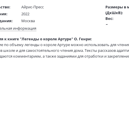
ство:
Айрис-Пресс
Размеры в 
(ДхШхВ):
ния:
2022
Вес:
дания:
Москва
Страниц:
13 - 14
ельная информация
Тираж:
ста:
английский/русский
я к книге "Легенды о короле Артуре" О. Генри:
Код товара:
гинала:
английский
 по объему легенды о короле Артуре можно использовать для чтения
Артикул:
/
Воронова Е. Г.; Львов В. А.
 в школе и для самостоятельного чтения дома. Тексты рассказов адапти
ISBN:
ель:
аются комментарием, а также заданиями для отработки и закреплени
жки:
Мягкая обложка
В продаже с
ом
70х90 1/16
борник может стать незаменимым помощником преподавателя при под
есована учащимся средних и старших классов школ, лицеев и гимнази
тоятельного чтения студентам неязыковых вузов и взрослым читател
еобходима такого рода практика.