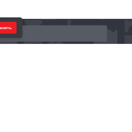
инять
ринимаем к оплате: