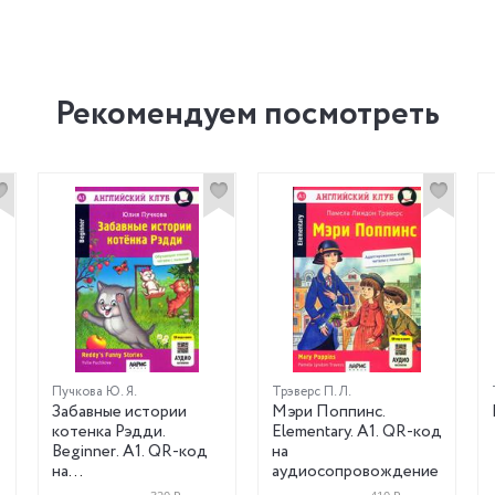
Рекомендуем посмотреть
Пучкова Ю. Я.
Трэверс П. Л.
Забавные истории
Мэри Поппинс.
котенка Рэдди.
Elementary. А1. QR-код
Beginner. A1. QR-код
на
на
аудиосопровождение
аудиосопровождение