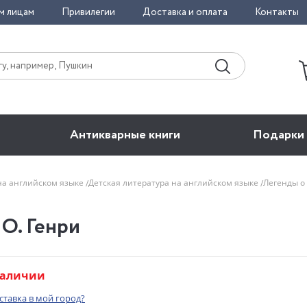
м лицам
Привилегии
Доставка и оплата
Контакты
Антикварные книги
Подарки
на английском языке
Детская литература на английском языке
Легенды о
 О. Генри
наличии
оставка в мой город?