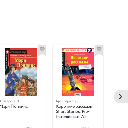
Трэверс П. Л.
Брэдбери Р. Д.
Мэри Поппинс
Короткие рассказы.
Три пор
Short Stories. Pre-
Three Li
Intremediate. А2