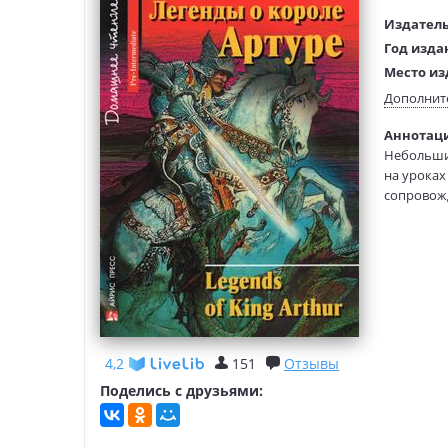
Издатель
Год изда
Место из
Возраст:
Дополнит
Язык тек
Аннотаци
Язык ори
Небольшие
Редактор
на уроках
составит
сопровожд
Тип обло
материал
Формат:
Данный с
Книга адр
для самос
которым н
4,2
151
Отзывы
Поделись с друзьями: