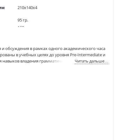
мм
210x140x4
95 гр.
160
2000 экз.
1201626
 и обсуждения в рамках одного академического часа
21154
рованы в учебных целях до уровня Pre-Intermediate и
978-5-8112-5706-5
я навыков владения грамматическим и лексическим
Читать дальше…
:
30.08.2024
готовке экзаменационного материала по чтению.
й. Уровень адаптации позволяет использовать книгу
ям, изучающим или изучавшим английский язык,