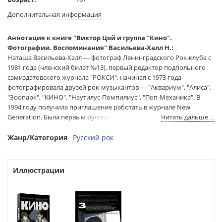
Язык текста:
русский
Дополнительная информация
Редактор/
Данник Ю.
составитель:
Аннотация к книге "Виктор Цой и группа "Кино".
Тип обложки:
Твердый переплет
Фотографии. Воспоминания" Васильева-Халл Н.:
Формат:
70х90 1/16
Наташа Васильева-Халл — фотограф Ленинградского Рок-клуба с
Размеры в мм
217x170x22
1981 года (членский билет №13), первый редактор подпольного
(ДхШхВ):
самиздатовского журнала "РОКСИ", начиная с 1973 года
Вес:
705 гр.
фотографировала друзей рок-музыкантов — "Аквариум", "Алиса",
"Зоопарк", "КИНО", "Наутилус-Помпилиус", "Поп-Механика". В
Страниц:
256
1994 году получила приглашение работать в журнале New
Тираж:
2000 экз.
Generation. Была первым русским фотографом, получившим
Читать дальше…
Код товара:
1203300
аккредитацию на съемку Rolling Stones (концерт Wembley
Артикул:
ASE000000000882991
Stadium, 1995).
Жанр/Категория
Русский рок
ISBN:
978-5-17-165786-4
"Здесь, как и в предыдущих моих книгах, вы не найдете ни
В продаже с:
13.09.2024
биографии, ни дискографии, ни официальной истории группы.
Иллюстрации
Эта книга — мои личные впечатления о знакомстве с
музыкантами. Это мои воспоминания, и они были бы абсолютно
субъективными, если бы не фотографии, которые — по
определению, от слова "объектив" — делают мое повествование
объективным свидетельством эпохи, глазами очевидицы и