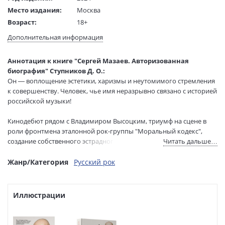
Место издания:
Москва
Возраст:
18+
Язык текста:
русский
Дополнительная информация
Редактор/
Трубова В.
составитель:
Аннотация к книге "Сергей Мазаев. Авторизованная
Тип обложки:
Твердый переплет
биография" Ступников Д. О.:
Формат:
70х100 1/16
Он — воплощение эстетики, харизмы и неутомимого стремления
Размеры в мм
240x170x25
к совершенству. Человек, чье имя неразрывно связано с историей
(ДхШхВ):
российской музыки!
Вес:
740 гр.
Кинодебют рядом с Владимиром Высоцким, триумф на сцене в
Страниц:
304
роли фронтмена эталонной рок-группы "Моральный кодекс",
Тираж:
3000 экз.
создание собственного эстрадного оркестра — Сергей Мазаев, как
Читать дальше…
Код товара:
1206055
олицетворение слова "качество", никогда не боялся
Артикул:
ASE000000000872191
экспериментировать и хранил верность своим принципам.
Жанр/Категория
Русский рок
ISBN:
978-5-17-155661-7
Каждый эпизод его жизни полон ярких моментов, смелых
решений и неугасаемого творческого огня. На страницах этой
В продаже с:
14.10.2024
книги вы узнаете, что стоит за яркими шоу, запоминающимися
Иллюстрации
песнями и неповторимым стилем этого талантливого музыканта,
шоумена и человека с глубоким внутренним миром, чья
творческая энергия не знает границ.