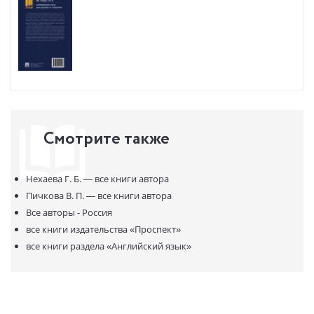
Все тексты, представленные в учебнике, аутентичны и являются
образцами современного делового английского языка. В
широком наборе писем на английском и русском языках
представлены вариантные ситуации основной темы урока с
целью дать обучающимся адекватную информацию по
изучаемой теме, а преподавателю — обильный материал для
закрепления лексики и развития устных навыков. Для облегчения
самостоятельной работы студентов все упражнения, включая
перевод писем на английский язык, снабжены ключами.
Смотрите также
Учебник может быть использован как основной материал в
высших учебных заведениях указанной профессиональной
ориентации, а также как дополнительный материал.
Нехаева Г. Б. —
все книги автора
Пичкова В. П. —
все книги автора
Все авторы - Россия
все книги издательства
«Проспект»
все книги раздела
«Английский язык»