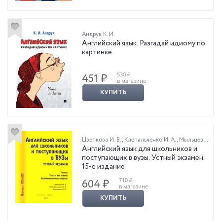
Андрук К. И.
Английский язык. Разгадай идиому по
картинке
530 ₽
451 ₽
в магазине
КУПИТЬ
Цветкова И. В.
,
Клепальченко И. А.
,
Мыльцева Н. А.
Английский язык для школьников и
поступающих в вузы. Устный экзамен.
15-е издание
710 ₽
604 ₽
в магазине
КУПИТЬ