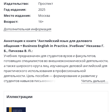
Издательство:
Проспект
Год издания:
2025
Место издания:
Москва
Возраст:
16+
Язык текста:
русский
Дополнительная информация
Тип обложки:
Мягкая обложка
Формат:
60х90 1/16
Аннотация к книге "Английский язык для делового
Размеры в мм
215x145x25
общения = Business English in Practice. Учебник" Нехаева Г.
(ДхШхВ):
Б., Пичкова В. П.:
Вес:
540 гр.
Учебник предназначен для студентов вузов и факультетов,
готовящих специалистов во внешнеэкономической деятельности,
Страниц:
460
а также широкого круга лиц, изучающих деловой английский для
Тираж:
200 экз.
практического использования в профессиональной
Код товара:
1209877
деятельности. Цель пособия — формирование и развитие у
Артикул:
248853
студентов навыков письменного и устного делового общения,
Читать дальше…
ISBN:
978-5-392-41912-8
необходимых для осуществления будущих профессиональных
обязанностей.
В продаже с:
08.11.2024
Иллюстрации
Учебник построен по тематическому принципу. Темы отражает
основные внешнеэкономические операции.