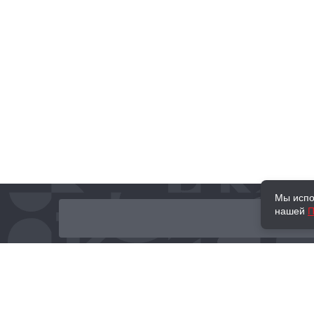
Мы испо
нашей
П
О нас
Наши проекты
Новости и мероприятия
Привилегии
Доставка и оплата
Контакты