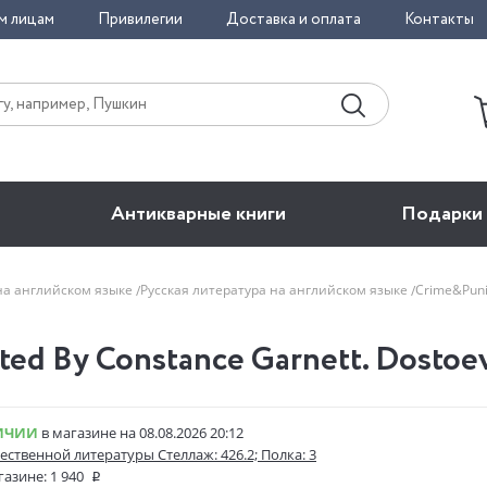
м лицам
Привилегии
Доставка и оплата
Контакты
Антикварные книги
Подарки
на английском языке
Русская литература на английском языке
Crime&Puni
ed By Constance Garnett. Dostoev
ИЧИИ
в магазине на 08.08.2026 20:12
ественной литературы Стеллаж: 426.2; Полка: 3
газине:
1 940