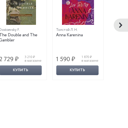
Dostoevsky F.
Толстой Л. Н.
Bulgakov
The Double and The
Anna Karenina
The Hea
Gambler
3 210 ₽
1 870 ₽
2 729 ₽
1 590 ₽
791 ₽
в магазине
в магазине
КУПИТЬ
КУПИТЬ