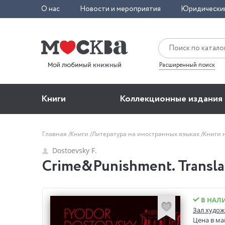
О нас
Новости и мероприятия
Юридически
Расширенный поиск
Книги
Коллекционные издания
Главная
Книги
Литература на иностранных языках
Книги 
Dostoevsky F.
Crime&Punishment. Translat
В НАЛ
Зал худож
Цена в ма