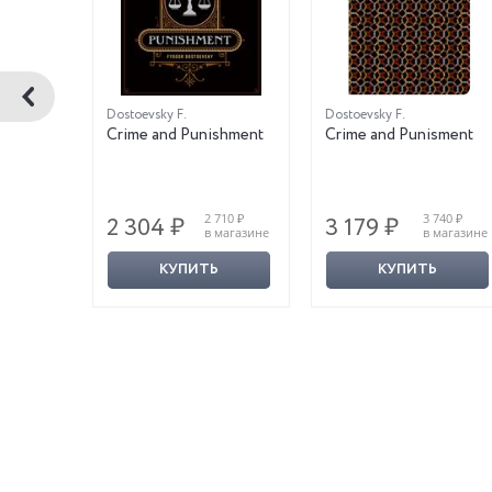
Dostoevsky F.
Dostoevsky F.
: An
Crime and Punishment
Crime and Punisment
960 ₽
2 710 ₽
3 740 ₽
2 304 ₽
3 179 ₽
магазине
в магазине
в магазине
КУПИТЬ
КУПИТЬ