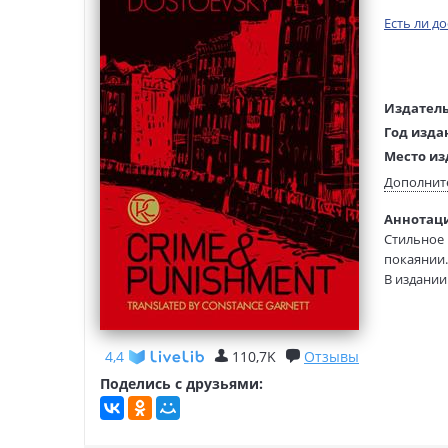
Есть ли д
Издатель
Год изда
Место из
Возраст:
Дополнит
Язык тек
Аннотация
Язык ори
Стильное 
Редактор
покаянии.
составит
В издании
Перевод:
литерату
Тип обло
Галанды, 
Подарочн
4,4
110,7K
Отзывы
аккуратны
закладкой
Поделись с друзьями: