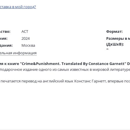
оставка в мой город?
ство:
АСТ
Формат:
ния:
2024
Размеры в 
(ДхШхВ):
дания:
Москва
Вес:
18+
ельная информация
Страниц:
ста:
английский
 к книге "Crime&Punishment. Translated By Constance Garnett" Do
Тираж:
гинала:
русский
подарочное издание одного из самых известных в мировой литературе
Код товара:
/
Голубцова О.
Артикул:
ель:
 печатается перевод на английский язык Констанс Гарнетт, впервые п
Гарнетт К.
ISBN:
рой. Книга проиллюстрирована экспрессивными работами Карла Вине
жки:
Твердый переплет
В продаже с
призванными подчеркнуть психологическое состояние героев, потеря
ое издание украсит любую коллекцию благодаря современной обложк
м блеском золотой фольги, а также современному оформлению внутри
.