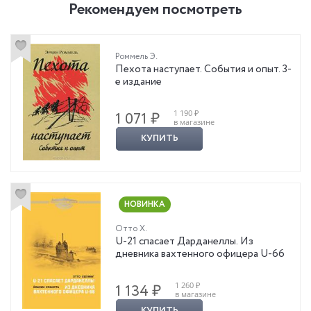
Рекомендуем посмотреть
Роммель Э.
Пехота наступает. События и опыт. 3-
е издание
1 190 ₽
1 071 ₽
в магазине
КУПИТЬ
НОВИНКА
Отто Х.
U-21 спасает Дарданеллы. Из
дневника вахтенного офицера U-66
1 260 ₽
1 134 ₽
в магазине
КУПИТЬ